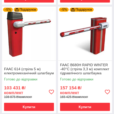
–5%
Подарунок
–5%
Подарунок
FAAC B680H RAPID WINTER
FAAC 614 (стріла 5 м)
-40°C (стріла 3,3 м) комплект
електромеханічний шлагбаум
гідравлічного шлагбаума
Готово до відправки
Готово до відправки
103 431
157 154
₴/
₴/
комплект
комплект
108 875 ₴/комплект
165 425 ₴/комплект
Купити
Купити