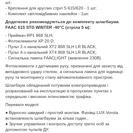
шт;
- Кріплення для круглих стріл S 615/620 - 1 шт;
- Комплект світловідбивних наклейок - 1шт.
Додатково рекомендуються до комплекту шлагбаума
FAAC 615 STD WINTER -40°C (стріла 5 м):
- Приймач RP1 868 SLH;
- Фотоелементи XP 20 D;
- Пульт 2-х канальний XT2 868 SLH LR BLACK;
- Пульт 4-х канальний XT4 868 SLH LR BLACK;
- Сигнальна лампа FAACLIGHT (живлення 230В).
Фотоелементи з датчиками руху, призначені для захисту від
випадкового удару стелою, а сигнальна лампа для індикації
руху та моніторингу стану автоматизованого пристрою.
Шлагбаум обладнаний потужним електроприводом і
розрахований на експлуатацію в пропускних пунктах з
середньою і високою інтенсивністю трафіка.
Переваги моделі:
● Відносно швидкий і простий монтаж. Фахівці LUX-Vorota
встановлюють шлагбауми за кілька годин.;
● Зручне управління і контроль доступу третіх осіб за
допомогою пультів ДУ;