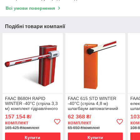
Всі умови повернення
Подібні товари компанії
FAAC B680H RAPID
FAAC 615 STD WINTER
FAAC
WINTER -40°C (стріла 3,3
-40°C (стріла 4,8 м)
елек
м) комплект гідравлічного
шлагбаум автоматичний
шла
шлагбаума
157 154
62 368
103
₴/
₴/
комплект
комплект
ком
165 425 ₴/комплект
65 650 ₴/комплект
108 8
Купити
Купити