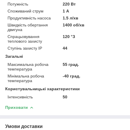
Потужність
220 Вт
Споживаний струм
1 А
Продуктивність насоса
1.5 л/хв
Швидкість обертання
1400 об/хв
двигуна
Спрацьовування
120 °З
теплового захисту
Ступінь захисту IP
44
Загальні
Максимальна робоча
55 град.
температура
Мінімальна робоча
-40 град.
температура
Користувальницькі характеристики
Інтенсивність
50
Приховати
Умови доставки