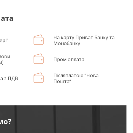
лата
На карту Приват Банку та
ері"
Монобанку
мови
Пром оплата
и)
Післяплатою “Нова
а з ПДВ
Пошта”
мо?