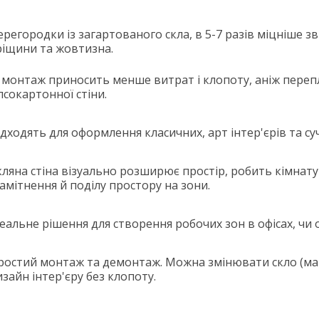
ерегородки із загартованого скла, в 5-7 разів міцніше 
ріщини та жовтизна.
х монтаж приносить менше витрат і клопоту, аніж переп
псокартонної стіни.
ідходять для оформлення класичних, арт інтер'єрів та су
кляна стіна візуально розширює простір, робить кімнату
самітнення й поділу простору на зони.
деальне рішення для створення робочих зон в офісах, чи
ростий монтаж та демонтаж. Можна змінювати скло (ма
изайн інтер'єру без клопоту.