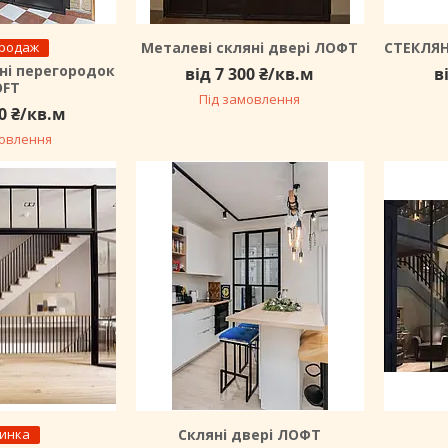
продаж
Металеві скляні двері ЛОФТ
СТЕКЛЯ
ні перегородок
від 7 300 ₴/кв.м
в
OFT
Під замовлення
00 ₴/кв.м
мовлення
инка
Скляні двері ЛОФТ