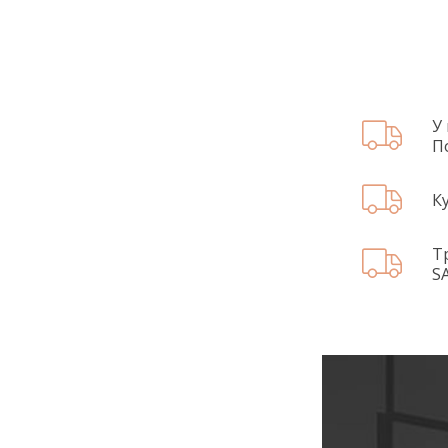
У
П
К
Т
S