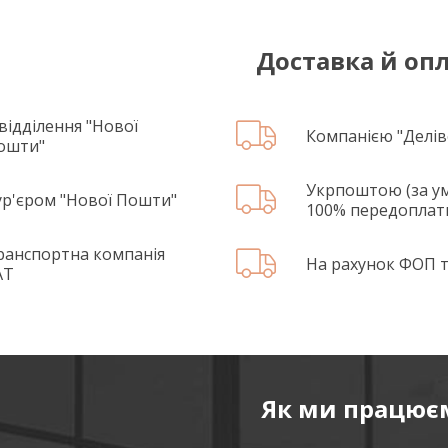
Доставка й оп
 відділення "Нової
Компанією "Делів
ошти"
Укрпоштою (за у
ур'єром "Нової Пошти"
100% передоплат
ранспортна компанія
На рахунок ФОП т
AT
Як ми працює