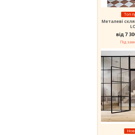
Топ 
Металеві скля
L
від 7 3
Під за
Нов