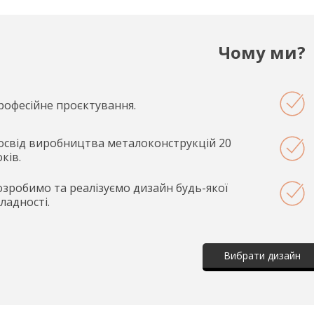
Чому ми?
рофесійне проєктування.
освід виробництва металоконструкцій 20
ків.
озробимо та реалізуємо дизайн будь-якої
кладності.
Вибрати дизайн