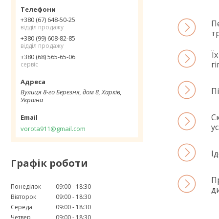
+380 (67) 648-50-25
П
відділ продажу
т
+380 (99) 608-82-85
відділ продажу
Ї
+380 (68) 565-65-06
гі
сервіс
П
Вулиця 8-го Березня, дом 8, Харків,
Україна
С
у
vorota911@gmail.com
І
Графік роботи
П
Понеділок
09:00
18:30
д
Вівторок
09:00
18:30
Середа
09:00
18:30
Четвер
09:00
18:30