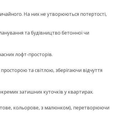
звичайного. На них не утворюються потертості,
ланування та будівництво бетонної чи
часних лофт-просторів.
 просторою та світлою, зберігаючи відчуття
 окремих затишних куточків у квартирах.
тове, кольорове, з малюнком), перетворюючи