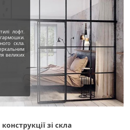
тилі лофт.
гармошки.
ного скла.
зеркальним
ля великих
 конструкції зі скла