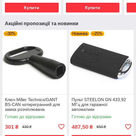
Купити
Купити
Акційні пропозиції та новинки
–30%
Новинка
–25%
Ключ Miller Technics/GANT
Пульт STEELON GN 433,92
BS-CAN чотиригранний для
МГц для гаражної
замка розчіплювача
автоматики
переведення в ручний режим
Готово до відправки
Готово до відправки
301
487,50
₴
₴
430 ₴
650 ₴