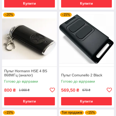
Купити
Купити
–20%
–15%
Пульт Hormann HSE 4 BS
868МГц (аналог)
Пульт Comunello 2 Black
Готово до відправки
Готово до відправки
800
569,50
₴
₴
1 000 ₴
670 ₴
Купити
Купити
–15%
Топ продажів
–15%