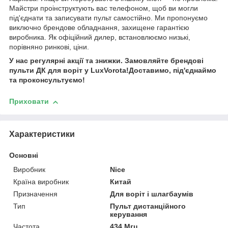
Майстри проінструктують вас телефоном, щоб ви могли
під'єднати та записувати пульт самостійно. Ми пропонуємо
виключно брендове обладнання, захищене гарантією
виробника. Як офіційний дилер, встановлюємо низькі,
порівняно ринкові, ціни.
У нас регулярні акції та знижки. Замовляйте брендові
пульти ДК для воріт у LuxVorota!Доставимо, під'єднаймо
та проконсультуємо!
Приховати
Характеристики
Основні
Виробник
Nice
Країна виробник
Китай
Призначення
Для воріт і шлагбаумів
Тип
Пульт дистанційного
керування
Частота
434 Мгц