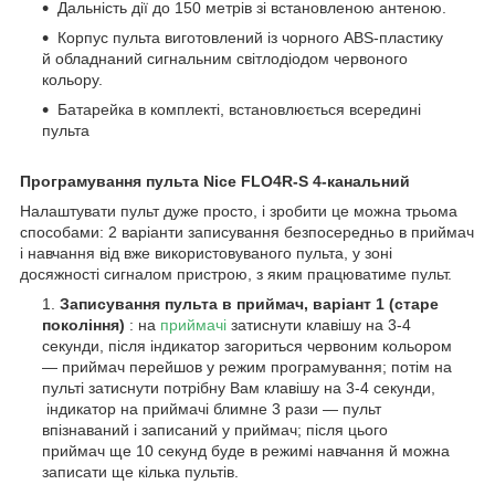
Дальність дії до 150 метрів зі встановленою антеною.
Корпус пульта виготовлений із чорного ABS-пластику
й обладнаний сигнальним світлодіодом червоного
кольору.
Батарейка в комплекті, встановлюється всередині
пульта
Програмування пульта Nice FLO4R-S 4-канальний
Налаштувати пульт дуже просто, і зробити це можна трьома
способами: 2 варіанти записування безпосередньо в приймач
і навчання від вже використовуваного пульта, у зоні
досяжності сигналом пристрою, з яким працюватиме пульт.
Записування пульта в приймач, варіант 1 (старе
покоління)
: на
приймачі
затиснути клавішу на 3-4
секунди, після індикатор загориться червоним кольором
— приймач перейшов у режим програмування; потім на
пульті затиснути потрібну Вам клавішу на 3-4 секунди,
індикатор на приймачі блимне 3 рази — пульт
впізнаваний і записаний у приймач; після цього
приймач ще 10 секунд буде в режимі навчання й можна
записати ще кілька пультів.