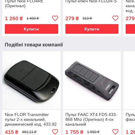
Пульт Nice FLO4RE
Пульт-ключ Nice FLO2R-S
Nice
(Оригінал)
кана
код,
1 260
279
279
₴
₴
1 400 ₴
310 ₴
Купити
Купити
Подібні товари компанії
Nice FLOR Transmitter
Пульт FAAC XT4 FDS 433-
Пуль
пульт 2-х канальний,
868 Mhz (Оригінал) 4-ох
фікс
динамический код, 433,92
канальний
MHz
415
1 755
1 2
₴
₴
461,11 ₴
1 950 ₴