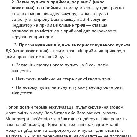
Запис пульта в приймач, варіант 2 (нове
покоління)
: на приймачі затиснути клавішу один раз на
інтервал менш ніж одну секунду, потім на пульті
затиснути потрібну Вам клавішу на 3-4 секунди,
індикатор на приймачі блимне тричі — клавіша
впізнавана та міститься в приймачі для покрокового
керування приводом.
3. Програмування від вже використовуваного пульта
ДК (нове покоління)
- тільки в зоні дії приймача приводу, з
яким працюватиме новий пульт:
Затисніть кнопку нового пульта на 5 сек, потім
відпустіть;
Натиснути повільно на старе пульті кнопку тричі;
На новому пульті натиснути ту саму кнопку один раз і
відпустити.
Попри довгий термін експлуатації, пульт керування згодом
може вийти з ладу. Загубитися або його можуть вкрасти.
Менеджери LuxVorota якнайшвидше підберуть і відправлять
вам новий аксесуар. Крім того, технічні фахівці компанії
можуть під'єднати та запрограмувати пульти для клієнтів із
Харкова. Якщо ви перебуваєте в іншому місті — не проблема!