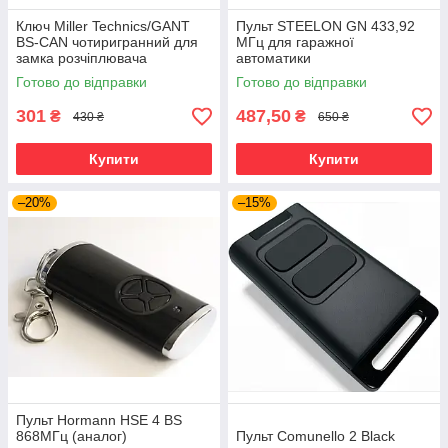
Ключ Miller Technics/GANT
Пульт STEELON GN 433,92
BS-CAN чотиригранний для
МГц для гаражної
замка розчіплювача
автоматики
переведення в ручний режим
Готово до відправки
Готово до відправки
301
487,50
₴
₴
430 ₴
650 ₴
Купити
Купити
–20%
–15%
Пульт Hormann HSE 4 BS
868МГц (аналог)
Пульт Comunello 2 Black