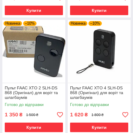
Купити
Купити
Новинка
–10%
Новинка
–10%
Пульт FAAC XTO 2 SLH-DS
Пульт FAAC XTO 4 SLH-DS
868 (Oригінал) для воріт та
868 (Oригінал) для воріт та
шлагбаумів
шлагбаумів
Готово до відправки
Готово до відправки
1 350
1 620
₴
₴
1 500 ₴
1 800 ₴
Купити
Купити