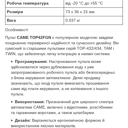
Робоча температура
від -20 °C до +55 °C
Розміри
73 x 36 x 15 мм
Вага
0.037 кг
Особливості
Пульт
CAME TOP42FGN
є популярною моделлю завдяки
поєднанню перевіреної надійності та сучасного дизайну. Він
сумісний із старішими пультами серій TOP-432/434, TAM і
TWIN, що забезпечує легку інтеграцію в наявні системи.
Програмування:
Настроювання пульта може
здійснюватися через дублювання коду з уже
запрограмованого робочого пульта або безпосередньо
з блока керування автоматикою. Деякі продавці
зазначають, що іноді пульти вимагають прошивання
саме від плати керування, а не копіювання з іншого
пульта.
Використання:
Призначений для широкого спектра
автоматики CAME, включно з відкотними, розстібними
та гаражними воротами, а також шлагбауми.
Дизайн:
Вирізняється ергономічною формою й
використанням якісних матеріалів.