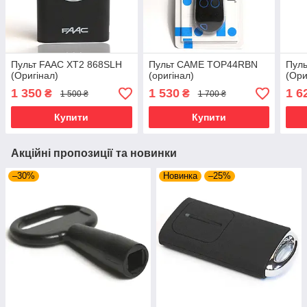
Пульт FAAC XT2 868SLH
Пульт CAME TOP44RBN
Пул
(Оригінал)
(оригінал)
(Ори
1 350
1 530
1 6
₴
₴
1 500 ₴
1 700 ₴
Купити
Купити
Акційні пропозиції та новинки
–30%
Новинка
–25%