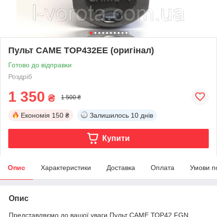
Пульт CAME TOP432EE (оригінал)
Готово до відправки
Роздріб
1 350
₴
1 500 ₴
Економія
150 ₴
Залишилось
10 днів
Купити
Опис
Характеристики
Доставка
Оплата
Умови п
Опис
Представляємо до вашої уваги Пульт CAME ТОР42 FGN