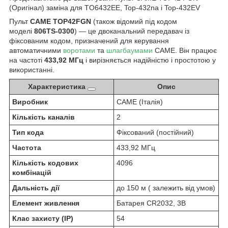
(Оригінал) заміна для TO6432EE, Top-432na і Top-432EV
Пульт
CAME TOP42FGN
(також відомий під кодом
моделі
806TS-0300
) — це двоканальний передавач із
фіксованим кодом, призначений для керування
автоматичними
воротами
та
шлагбаумами
CAME. Він працює
на частоті
433,92 МГц
і вирізняється надійністю і простотою у
використанні.
Характеристика
Опис
Виробник
CAME (Італія)
Кількість каналів
2
Тип кода
Фіксований (постійний)
Частота
433,92 МГц
Кількість кодових
4096
комбінацій
Дальність дії
до 150 м ( залежить від умов)
Елемент живлення
Батарея CR2032, 3В
Клас захисту (IP)
54