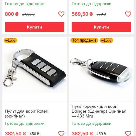
Готово до відправки
Готово до відправки
800
569,50
₴
₴
1 000 ₴
670 ₴
Купити
Купити
–15%
Топ продажів
–15%
Пульт-брелок для воріт
Пульт для воріт Rotelli
Edinger (Едингер) Оригінал
(оригінал)
— 433 Мгц
Готово до відправки
Готово до відправки
382,50
382,50
₴
₴
450 ₴
450 ₴