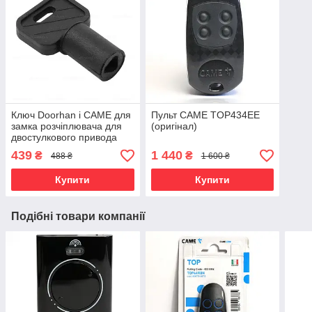
Ключ Doorhan і САМЕ для
Пульт CAME TOP434EE
замка розчіплювача для
(оригінал)
двостулкового привода
Doorhan Swing 3000/Swing
439
1 440
₴
₴
488 ₴
1 600 ₴
5000
Купити
Купити
Подібні товари компанії