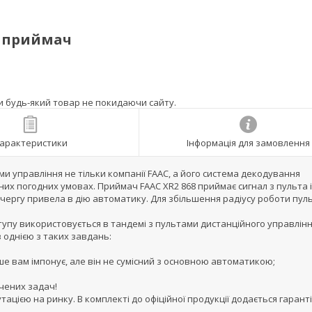
й приймач
ти будь-який товар не покидаючи сайту.
арактеристики
Інформація для замовлення
ми управління не тільки компанії FAAC, а його система декодування
них погодних умовах. Приймач FAAC XR2 868 приймає сигнал з пульта і
чергу привела в дію автоматику. Для збільшення радіусу роботи пул
упу використовується в тандемі з пультами дистанційного управлінн
з однією з таких завдань:
ше вам імпонує, але він не сумісний з основною автоматикою;
ічених задач!
цією на ринку. В комплекті до офіційної продукції додається гарант