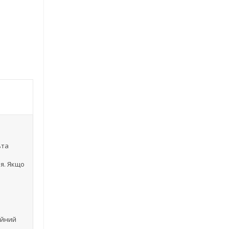
ьта
я. Якщо
ійний