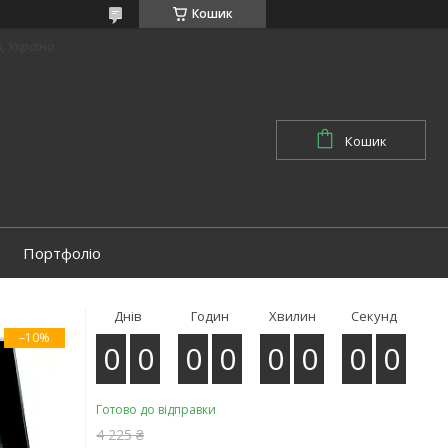
Кошик
в, Україна
Кошик
Портфоліо
Днів
Годин
Хвилин
Секунд
–10%
0
0
0
0
0
0
0
0
Готово до відправки
4 225 ₴