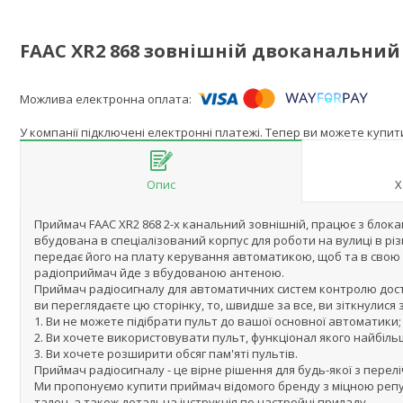
FAAC XR2 868 зовнішній двоканальни
У компанії підключені електронні платежі. Тепер ви можете купи
Опис
Х
Приймач FAAC XR2 868 2-х канальний зовнішній, працює з блока
вбудована в спеціалізований корпус для роботи на вулиці в різ
передає його на плату керування автоматикою, щоб та в свою 
радіоприймач йде з вбудованою антеною.
Приймач радіосигналу для автоматичних систем контролю дост
ви переглядаєте цю сторінку, то, швидше за все, ви зіткнулися 
1. Ви не можете підібрати пульт до вашої основної автоматики;
2. Ви хочете використовувати пульт, функціонал якого найбіль
3. Ви хочете розширити обсяг пам'яті пультів.
Приймач радіосигналу - це вірне рішення для будь-якої з перел
Ми пропонуємо купити приймач відомого бренду з міцною репута
талон, а також детальна інструкція по настройці приладу.