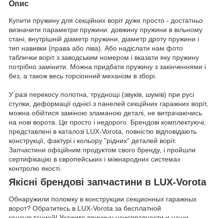
Опис
Купити пружину для секційних воріт дуже просто - достатньо
визначити параметри пружини: довжину пружини в вільному
стані, внутрішній діаметр пружини, діаметр дроту пружини і
тип навивки (права або ліва). Або надіслати нам фото
таблички воріт з заводським номером і вказати яку пружину
потрібно замінити. Можна придбати пружину з закінченнями і
без, а також весь торсіонний механізм в зборі.
У разі перекосу полотна, труднощі (звуків, шумів) при русі
стулки, деформації однієї з панелей секційних гаражних воріт,
можна обійтися заміною зламаною деталі, не витрачаючись
на нові ворота. Це просто і недорого. Брендові комплектуючі,
представлені в каталозі LUX-Vorota, повністю відповідають
конструкції, фактурі і кольору "рідних" деталей воріт.
Запчастини офіційним продуктом свого бренду, і пройшли
сертифікацію в європейських і міжнародних системах
контролю якості.
Якісні брендові запчастини в LUX-Vorota
Обнаружили поломку в конструкции секционных гаражных
ворот? Обратитесь в LUX-Vorota за бесплатной
консультацией! Укажите причину неисправности и наши