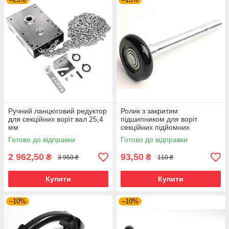
Ручний ланцюговий редуктор
Ролик з закритим
для секційних воріт вал 25,4
підшипником для воріт
мм
секційних підйомних
гаражних
Готово до відправки
Готово до відправки
2 962,50
93,50
₴
₴
3 950 ₴
110 ₴
Купити
Купити
–10%
–10%