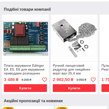
Подібні товари компанії
Плата керування Edinger
Ручний ланцюговий
Пуль
E4, E5, E6 для керування
редуктор для секційних
Pear
приводами розпашних
воріт вал 25,4 мм
воріт
3 486
2 962,50
1 7
₴
₴
4 200 ₴
3 950 ₴
Купити
Купити
Акційні пропозиції та новинки
–25%
–15%