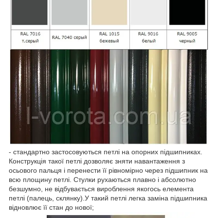
- стандартно застосовуються петлі на опорних підшипниках.
Конструкція такої петлі дозволяє зняти навантаження з
осьового пальця і перенести її рівномірно через підшипник на
всю площину петлі. Стулки рухаються плавно і абсолютно
безшумно, не відбувається вироблення якогось елемента
петлі (палець, склянку).У такий петлі легка заміна підшипника
відновлює її стан до нової;