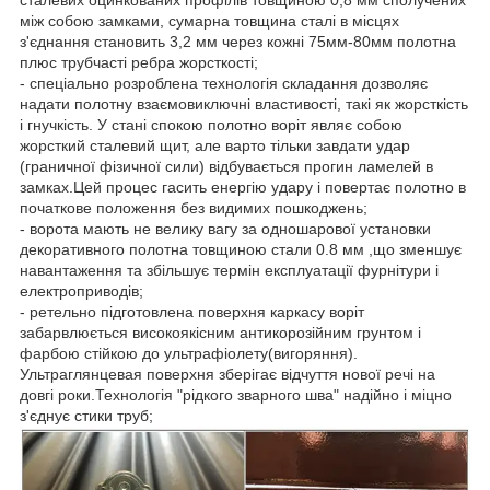
сталевих оцинкованих профілів товщиною 0,8 мм сполучених
між собою замками, сумарна товщина сталі в місцях
з'єднання становить 3,2 мм через кожні 75мм-80мм полотна
плюс трубчасті ребра жорсткості;
- спеціально розроблена технологія складання дозволяє
надати полотну взаємовиключні властивості, такі як жорсткість
і гнучкість. У стані спокою полотно воріт являє собою
жорсткий сталевий щит, але варто тільки завдати удар
(граничної фізичної сили) відбувається прогин ламелей в
замках.Цей процес гасить енергію удару і повертає полотно в
початкове положення без видимих пошкоджень;
- ворота мають не велику вагу за одношарової установки
декоративного полотна товщиною стали 0.8 мм ,що зменшує
навантаження та збільшує термін експлуатації фурнітури і
електроприводів;
- ретельно підготовлена поверхня каркасу воріт
забарвлюється високоякісним антикорозійним грунтом і
фарбою стійкою до ультрафіолету(вигоряння).
Ультраглянцевая поверхня зберігає відчуття нової речі на
довгі роки.Технологія "рідкого зварного шва" надійно і міцно
з'єднує стики труб;