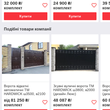
( до 4 м)
32 000
24 900
39 
₴/
₴/
комплект
комплект
ком
Купити
Купити
Подібні товари компанії
Ворота відкатні
Зсувні вуличні ворота ТМ
Воро
автоматичні ТМ
HARDWICK ш3800, в2000
хвір
HARDWICK ш3500, в2100
(дизайн Люкс)
(ди
(дизайн ЛЮКС)
81 250
48 087
60 
від
₴/
₴/
комплект
комплект
ком