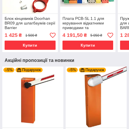
Блок кінцевиків Doorhan
Плата PCB-SL 1.1 для
Пру
BR09 для шлагбаумів серії
керування відкатними
для 
Barrier
приводами та
BARR
шлагбаумами Doorhan
ASB
1 425
4 191,50
1 2
₴
₴
1 500 ₴
5 050 ₴
Купити
Купити
Акційні пропозиції та новинки
–5%
Подарунок
–5%
Подарунок