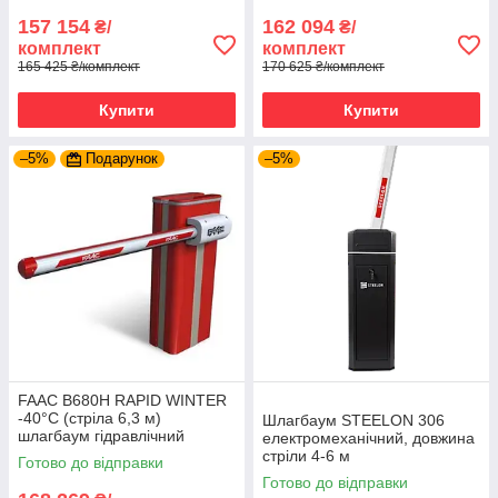
157 154
162 094
₴/
₴/
комплект
комплект
165 425 ₴/комплект
170 625 ₴/комплект
Купити
Купити
–5%
Подарунок
–5%
FAAC B680H RAPID WINTER
-40°C (стріла 6,3 м)
Шлагбаум STEELON 306
шлагбаум гідравлічний
електромеханічний, довжина
стріли 4-6 м
Готово до відправки
Готово до відправки