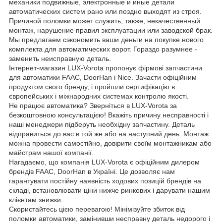
механики подвижные, электронные и иные детали
автоматических систем рано или поздно выходят из строя.
Причиной поломки может служить, также, некачественный
монтаж, нарушение правил эксплуатации или заводской брак.
Мы предлагаем сэкономить ваши деньги на покупке нового
комплекта для автоматических ворот. Гораздо разумнее -
заменить неисправную деталь.
Інтернет-магазин LUX-Vorota пропонує фірмові запчастини
для автоматики FAAC, DoorHan і Nice. Зачасти офіційним
продуктом свого бренду, і пройшли сертифікацію в
європейських і міжнародних системах контролю якості.
Не працює автоматика? Зверніться в LUX-Vorota за
безкоштовною консультацією! Вкажіть причину несправності і
наші менеджери підберуть необхідну запчастину. Деталь
відправиться до вас в той же або на наступний день. Монтаж
можна провести самостійно, довірити своїм монтажникам або
майстрам нашої компанії.
Нагадаємо, що компанія LUX-Vorota є офіційним дилером
брендів FAAC, DoorHan в Україні. Це дозволяє нам
гарантувати постійну наявність ходових позицій брендів на
складі, встановлювати ціни нижче ринкових і дарувати нашим
клієнтам знижки.
Скористайтесь цією перевагою! Мінімізуйте збиток від
поломки автоматики, замінивши несправну деталь недорого і