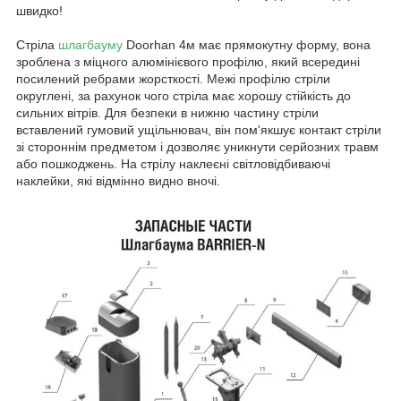
швидко!
Стріла
шлагбауму
Doorhan 4м має прямокутну форму, вона
зроблена з міцного алюмінієвого профілю, який всередині
посилений ребрами жорсткості. Межі профілю стріли
округлені, за рахунок чого стріла має хорошу стійкість до
сильних вітрів. Для безпеки в нижню частину стріли
вставлений гумовий ущільнювач, він пом'якшує контакт стріли
зі стороннім предметом і дозволяє уникнути серйозних травм
або пошкоджень. На стрілу наклеєні світловідбиваючі
наклейки, які відмінно видно вночі.