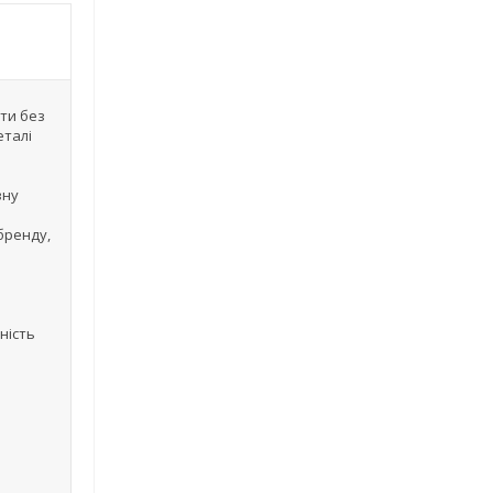
ти без
еталі
вну
бренду,
ність