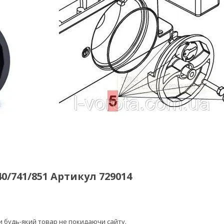
/741/851 Артикул 729014
ти будь-який товар не покидаючи сайту.