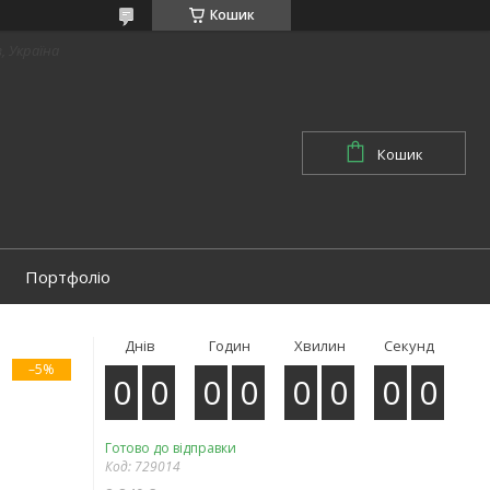
Кошик
в, Україна
Кошик
Портфоліо
Днів
Годин
Хвилин
Секунд
–5%
0
0
0
0
0
0
0
0
Готово до відправки
Код:
729014