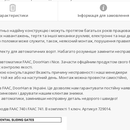
арактеристики
Інформація для замовлення
тньо надійну конструкцію і можуть протягом багатьох років працюва
х навантажень, тертя та іншої механіки рухливі, електронні та інші д
ю поломки може служити, також, неякісний монтаж, порушення правил
лекту для автоматичних воріт. Набагато розумніше замінити неспра
автоматики FAAC, DoorHan і Nice. Зачасти офіційним продуктом свого 
 контролю якості.
ною консультацією! Вкажіть причину несправності і наші менеджери
в той же або на наступний день. Монтаж можна провести самостійно,
 FAAC, DoorHan в Україні. Це дозволяє нам гарантувати постійну наяв
 ринкових і дарувати нашим клієнтам знижки.
и автоматики, замінивши несправну деталь недорого і швидко!
в FAAC 740 і FAAC 741. В комплекті 1 ключ. Артикул 729014.