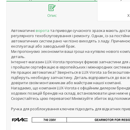
Опис
Х
Автоматичні
ворота
та приводи сучасного зразка мають доста
регулярного техобслуговування і ремонту. Однак, із-за постійни
автоматичних систем рано чи пізно виходять з ладу. Причино
експлуатації або заводський брак.
Ми пропонуємо зекономити ваші гроші на купівлю нового комп
деталь.
Інтернет-магазин LUX-Vorota пропонує фірмові запчастини для 
і пройшли сертифікацію в європейських і міжнародних системах
Не працює автоматика? Зверніться в LUX-Vorota за безкоштов
підберуть необхідну запчастину. Деталь відправиться до вас 
довірити своїм монтажникам або майстрам нашої компанії.
Нагадаємо, що компанія LUX-Vorota є офіційним дилером брендів
ходових позицій брендів на складі, встановлювати ціни нижче
Скористайтесь цією перевагою! Мінімізуйте збиток від поломк
Ручка для розблокування ключем підходить для відкатних приводі