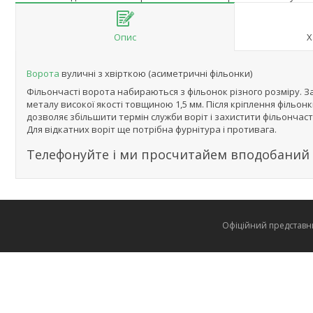
Опис
Х
Ворота
вуличні з хвірткою (асиметричні фільонки)
Фільончасті ворота набираються з фільонок різного розміру. З
металу високої якості товщиною 1,5 мм. Після кріплення фільо
дозволяє збільшити термін служби воріт і захистити фільончасті
Для відкатних воріт ще потрібна фурнітура і противага.
Телефонуйте і ми просчитайем вподобаний 