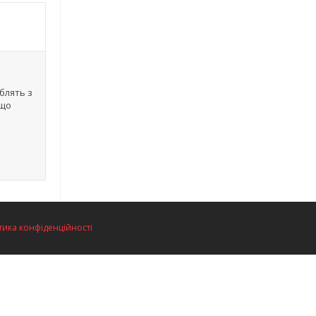
блять з
 що
тика конфіденційності