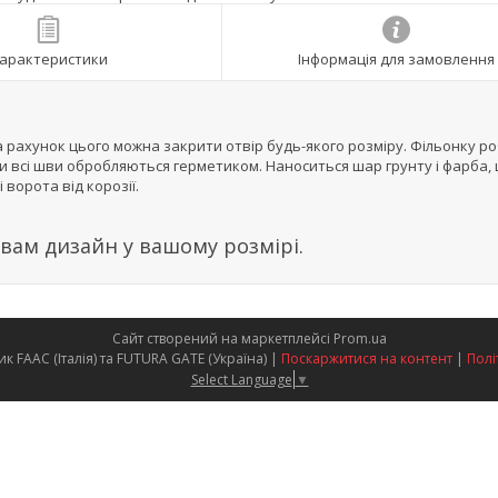
арактеристики
Інформація для замовлення
а рахунок цього можна закрити отвір будь-якого розміру. Фільонку ро
нки всі шви обробляються герметиком. Наноситься шар грунту і фарба,
 ворота від корозії.
вам дизайн у вашому розмірі.
Сайт створений на маркетплейсі
Prom.ua
Офіційний представник FAAC (Італія) та FUTURA GATE (Україна) |
Поскаржитися на контент
|
Полі
Select Language
▼