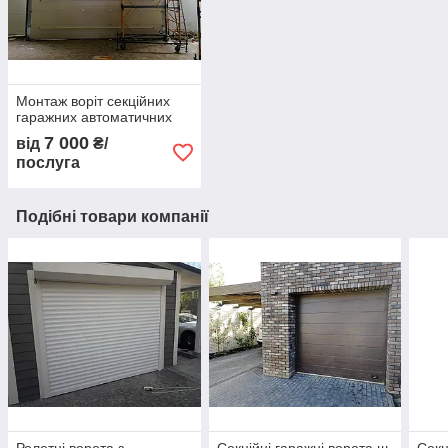
Монтаж воріт секційних
гаражних автоматичних
7 000
від
₴/
послуга
Подібні товари компанії
Ролетні ворота з
Секційні гаражні ворота ш
Секц