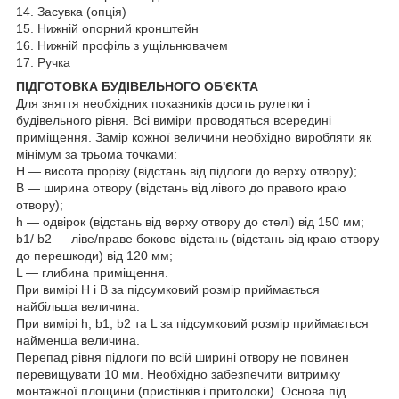
14. Засувка (опція)
15. Нижній опорний кронштейн
16. Нижній профіль з ущільнювачем
17. Ручка
ПІДГОТОВКА БУДІВЕЛЬНОГО ОБ'ЄКТА
Для зняття необхідних показників досить рулетки і
будівельного рівня. Всі виміри проводяться всередині
приміщення. Замір кожної величини необхідно виробляти як
мінімум за трьома точками:
H — висота прорізу (відстань від підлоги до верху отвору);
B — ширина отвору (відстань від лівого до правого краю
отвору);
h — одвірок (відстань від верху отвору до стелі) від 150 мм;
b1/ b2 — ліве/праве бокове відстань (відстань від краю отвору
до перешкоди) від 120 мм;
L — глибина приміщення.
При вимірі Н і В за підсумковий розмір приймається
найбільша величина.
При вимірі h, b1, b2 та L за підсумковий розмір приймається
найменша величина.
Перепад рівня підлоги по всій ширині отвору не повинен
перевищувати 10 мм. Необхідно забезпечити витримку
монтажної площини (пристінків і притолоки). Основа під