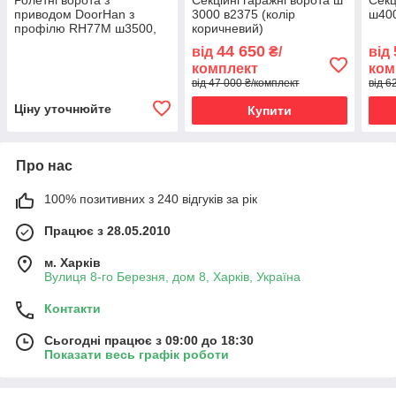
приводом DoorHan з
3000 в2375 (колір
ш40
профілю RH77M ш3500,
коричневий)
в2100
44 650
від
₴/
від
комплект
ком
від 47 000 ₴/комплект
від 6
Ціну уточнюйте
Купити
Про нас
100% позитивних з 240 відгуків за рік
Працює з 28.05.2010
м. Харків
Вулиця 8-го Березня, дом 8, Харків, Україна
Контакти
Сьогодні працює з 09:00 до 18:30
Показати весь графік роботи