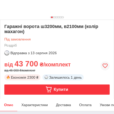
Гаражні ворота ш3200мм, в2100мм (колір
махагон)
Під замовлення
Роздріб
Відправка з
13 серпня 2026
43 700
від
₴/комплект
від 46 000 ₴/комплект
Економія
2300 ₴
Залишилось
1 день
Купити
Опис
Характеристики
Доставка
Оплата
Умови п