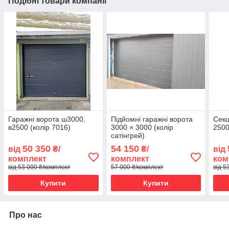
Подібні товари компанії
Гаражні ворота ш3000,
Підйомні гаражні ворота
Cекц
в2500 (колір 7016)
3000 × 3000 (колір
2500
сатінгрей)
50 350
54 150
від
₴/
₴/
від
комплект
комплект
ком
від 53 000 ₴/комплект
57 000 ₴/комплект
від 5
Купити
Купити
Про нас