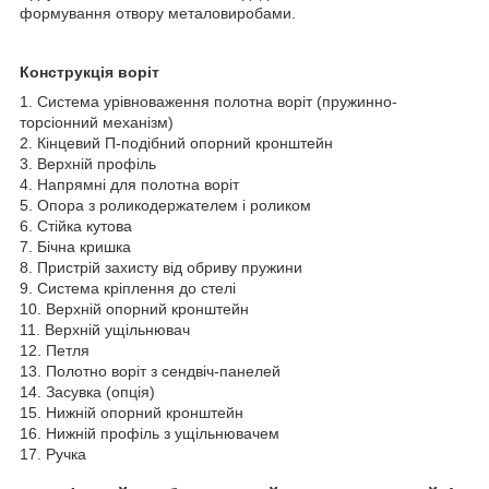
формування отвору металовиробами.
Конструкція воріт
1. Система урівноваження полотна воріт (пружинно-
торсіонний механізм)
2. Кінцевий П-подібний опорний кронштейн
3. Верхній профіль
4. Напрямні для полотна воріт
5. Опора з роликодержателем і роликом
6. Стійка кутова
7. Бічна кришка
8. Пристрій захисту від обриву пружини
9. Система кріплення до стелі
10. Верхній опорний кронштейн
11. Верхній ущільнювач
12. Петля
13. Полотно воріт з сендвіч-панелей
14. Засувка (опція)
15. Нижній опорний кронштейн
16. Нижній профіль з ущільнювачем
17. Ручка