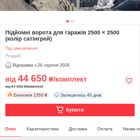
Підйомні ворота для гаражів 2500 × 2500
(колір сатінгрей)
Під замовлення
Роздріб
Відправка з
26 серпня 2026
44 650
від
₴/комплект
від 47 000 ₴/комплект
Економія
2350 ₴
Залишилось
45 днів
Купити
Опис
Характеристики
Доставка
Оплата
Умови п