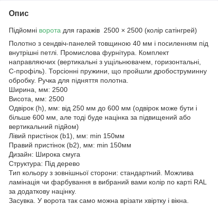
Опис
Підйомні
ворота
для гаражів 2500 × 2500 (колір сатінгрей)
Полотно з сендвіч-панелей товщиною 40 мм і посиленням під
внутрішні петлі. Промислова фурнітура. Комплект
направляючих (вертикальні з ущільнювачем, горизонтальні,
С-профіль). Торсіонні пружини, що пройшли дробоструминну
обробку. Ручка для підняття полотна.
Ширина, мм: 2500
Висота, мм: 2500
Одвірок (h), мм: від 250 мм до 600 мм (одвірок може бути і
більше 600 мм, але тоді буде націнка за підвищений або
вертикальний підйом)
Лівий пристінок (b1), мм: min 150мм
Правий пристінок (b2), мм: min 150мм
Дизайн: Широка смуга
Структура: Під дерево
Тип кольору з зовнішньої сторони: стандартний. Можлива
ламінація чи фарбування в вибраний вами колір по карті RAL
за додаткову націнку.
Засувка. У ворота так само можна врізати хвіртку і вікна.