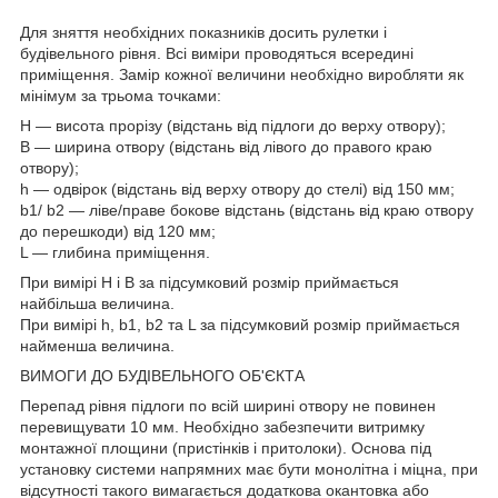
Для зняття необхідних показників досить рулетки і
будівельного рівня. Всі виміри проводяться всередині
приміщення. Замір кожної величини необхідно виробляти як
мінімум за трьома точками:
H — висота прорізу (відстань від підлоги до верху отвору);
B — ширина отвору (відстань від лівого до правого краю
отвору);
h — одвірок (відстань від верху отвору до стелі) від 150 мм;
b1/ b2 — ліве/праве бокове відстань (відстань від краю отвору
до перешкоди) від 120 мм;
L — глибина приміщення.
При вимірі Н і В за підсумковий розмір приймається
найбільша величина.
При вимірі h, b1, b2 та L за підсумковий розмір приймається
найменша величина.
ВИМОГИ ДО БУДІВЕЛЬНОГО ОБ'ЄКТА
Перепад рівня підлоги по всій ширині отвору не повинен
перевищувати 10 мм. Необхідно забезпечити витримку
монтажної площини (пристінків і притолоки). Основа під
установку системи напрямних має бути монолітна і міцна, при
відсутності такого вимагається додаткова окантовка або