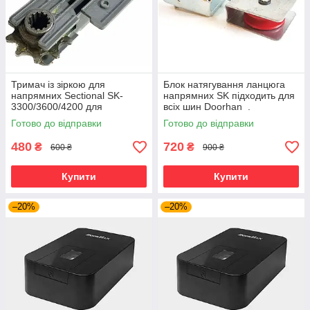
Тримач із зіркою для
Блок натягування ланцюга
напрямних Sectional SK-
напрямних SK підходить для
3300/3600/4200 для
всіх шин Doorhan .
гаражного приводу
Артикул DHG011
Готово до відправки
Готово до відправки
480
720
₴
₴
600 ₴
900 ₴
Купити
Купити
–20%
–20%