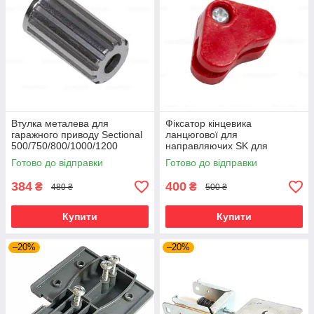
Втулка металева для
Фіксатор кінцевика
гаражного приводу Sectional
ланцюгової для
500/750/800/1000/1200
направляючих SK для
Артикул DHG015.
гаражного приводу Sectional
Готово до відправки
Готово до відправки
384
400
₴
₴
480 ₴
500 ₴
Купити
Купити
–20%
–20%