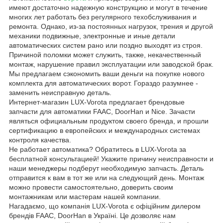
имеют достаточно надежную конструкцию и могут в течение
многих лет работать без регулярного техобслуживания и
ремонта. Однако, из-за постоянных нагрузок, трения и другой
механики подвижные, электронные и иные детали
автоматических систем рано или поздно выходят из строя.
Причиной поломки может служить, также, некачественный
монтаж, нарушение правил эксплуатации или заводской брак.
Мы предлагаем сэкономить ваши деньги на покупке нового
комплекта для автоматических ворот. Гораздо разумнее -
заменить неисправную деталь.
Интернет-магазин LUX-Vorota предлагает брендовые
запчасти для автоматики FAAC, DoorHan и Nice. Зачасти
являться официальным продуктом своего бренда, и прошли
сертификацию в европейских и международных системах
контроля качества.
Не работает автоматика? Обратитесь в LUX-Vorota за
бесплатной консультацией! Укажите причину неисправности и
наши менеджеры подберут необходимую запчасть. Деталь
отправится к вам в тот же или на следующий день. Монтаж
можно провести самостоятельно, доверить своим
монтажникам или мастерам нашей компании.
Нагадаємо, що компанія LUX-Vorota є офіційним дилером
брендів FAAC, DoorHan в Україні. Це дозволяє нам