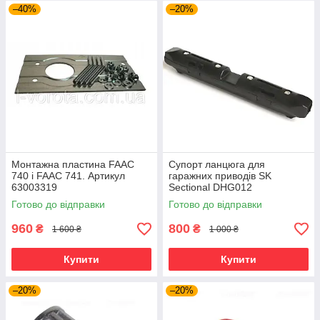
–40%
–20%
Монтажна пластина FAAC
Супорт ланцюга для
740 і FAAC 741. Артикул
гаражних приводів SK
63003319​​​​​​​
Sectional DHG012
Готово до відправки
Готово до відправки
960
800
₴
₴
1 600 ₴
1 000 ₴
Купити
Купити
–20%
–20%