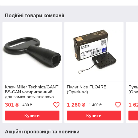
Подібні товари компанії
Ключ Miller Technics/GANT
Пульт Nice FLO4RE
Пул
BS-CAN чотиригранний
(Оригінал)
(Ори
для замка розчіплювача
переведення в ручний
301
1 260
1 6
₴
₴
430 ₴
1 400 ₴
режим
Купити
Купити
Акційні пропозиції та новинки