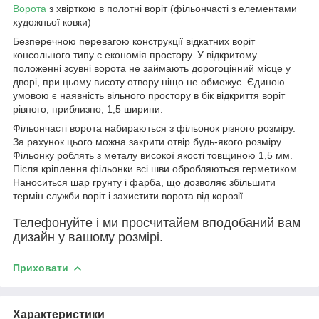
Ворота
з хвірткою в полотні воріт (фільончасті з елементами
художньої ковки)
Безперечною перевагою конструкції відкатних воріт
консольного типу є економія простору. У відкритому
положенні зсувні ворота не займають дорогоцінний місце у
дворі, при цьому висоту отвору ніщо не обмежує. Єдиною
умовою є наявність вільного простору в бік відкриття воріт
рівного, приблизно, 1,5 ширини.
Фільончасті ворота набираються з фільонок різного розміру.
За рахунок цього можна закрити отвір будь-якого розміру.
Фільонку роблять з металу високої якості товщиною 1,5 мм.
Після кріплення фільонки всі шви обробляються герметиком.
Наноситься шар грунту і фарба, що дозволяє збільшити
термін служби воріт і захистити ворота від корозії.
Телефонуйте і ми просчитайем вподобаний вам
дизайн у вашому розмірі.
Приховати
Характеристики