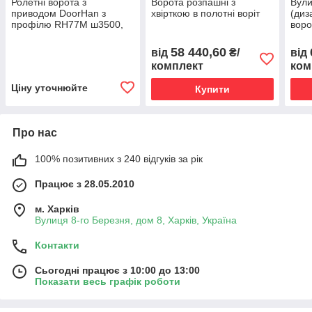
Ролетні ворота з
Ворота розпашні з
Вули
приводом DoorHan з
хвірткою в полотні воріт
(диз
профілю RH77M ш3500,
воро
в2100
58 440,60
від
₴/
від
комплект
ком
Ціну уточнюйте
Купити
Про нас
100% позитивних з 240 відгуків за рік
Працює з 28.05.2010
м. Харків
Вулиця 8-го Березня, дом 8, Харків, Україна
Контакти
Сьогодні працює з 10:00 до 13:00
Показати весь графік роботи