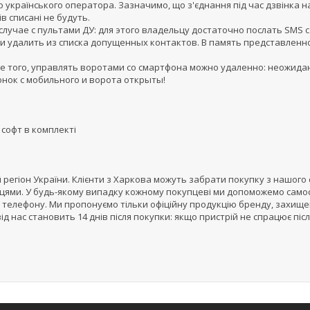
 українського оператора. Зазначимо, що з'єднання під час дзвінка н
ів списані не будуть.
лучае с пультами ДУ: для этого владельцу достаточно послать SMS с
и удалить из списка допущенных контактов. В память представленн
ме того, управлять воротами со смартфона можно удаленно: неожид
онок с мобильного и ворота открыты!
 софт в комплекті
егіон України. Клієнти з Харкова можуть забрати покупку з нашого с
цями. У будь-якому випадку кожному покупцеві ми допоможемо само
телефону. Ми пропонуємо тільки офіційну продукцію бренду, захищ
ід нас становить 14 днів після покупки: якщо пристрій не спрацює піс