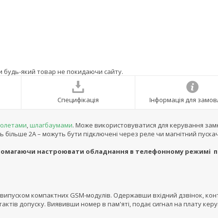
ти будь-який товар не покидаючи сайту.
Специфікація
Інформація для замо
олетами
,
шлагбаумами
. Може використовуватися для керування зам
 більше 2А – можуть бути підключені через реле чи магнітний пускач
опомагаючи настроювати обладнання в телефонному режимі п
 випуском компактних GSM-модулів. Одержавши вхідний дзвінок, ко
тактів допуску. Виявивши номер в пам'яті, подає сигнал на плату кер