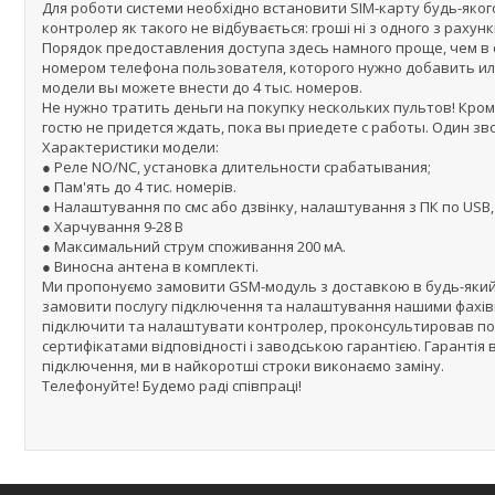
Для роботи системи необхідно встановити SIM-карту будь-якого
контролер як такого не відбувається: гроші ні з одного з рахунк
Порядок предоставления доступа здесь намного проще, чем в с
номером телефона пользователя, которого нужно добавить ил
модели вы можете внести до 4 тыс. номеров.
Не нужно тратить деньги на покупку нескольких пультов! Кро
гостю не придется ждать, пока вы приедете с работы. Один зв
Характеристики модели:
● Реле NO/NC, установка длительности срабатывания;
● Пам'ять до 4 тис. номерів.
● Налаштування по смс або дзвінку, налаштування з ПК по USB,
● Харчування 9-28 В
● Максимальний струм споживання 200 мА.
● Виносна антена в комплекті.
Ми пропонуємо замовити GSM-модуль з доставкою в будь-який р
замовити послугу підключення та налаштування нашими фахів
підключити та налаштувати контролер, проконсультировав по 
сертифікатами відповідності і заводською гарантією. Гарантія в
підключення, ми в найкоротші строки виконаємо заміну.
Телефонуйте! Будемо раді співпраці!