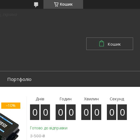
Кошик
в, Україна
Кошик
Портфоліо
Днів
Годин
Хвилин
Секунд
–10%
0
0
0
0
0
0
0
0
Готово до відправки
3 500 ₴