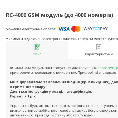
RC-4000 GSM модуль (до 4000 номерів)
У компанії підключені електронні платежі. Тепер ви можете купи
Опис
Характеристики
RC-4000 GSM модуль застосовується для керування
воротами
,
р
пристроями з невеликим споживанням. Пристрої які споживають
Ми відправляємо замовлення щодня (крім вихідних), д
отримання товару.
Дивіться інструкцію у розділі специфікація.
Гарантія 1 рік.
Управління будь автоматикою зі смартфона стало доступним з
визначає номер мобільного телефону і шукає його в списку кон
автоматикою, приводячи стулку або стрілу в дію.