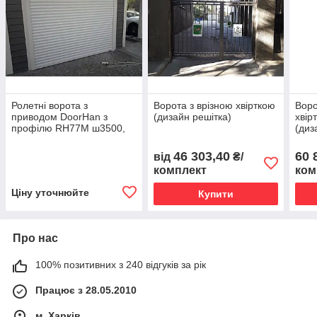
Ролетні ворота з
Ворота з врізною хвірткою
Воро
приводом DoorHan з
(дизайн решітка)
хвір
профілю RH77M ш3500,
(ди
в2100
46 303,40
60 
від
₴/
комплект
ком
Ціну уточнюйте
Купити
Про нас
100% позитивних з 240 відгуків за рік
Працює з 28.05.2010
м. Харків