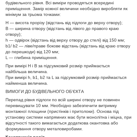
будівельного рівня. Всі виміри проводяться всередині
приміщення. Замір кожної величини необхідно виробляти як
мінімум за трьома точками:
H — висота прорізу (відстань від підлоги до верху отвору);
B — ширина отвору (відстань від лівого до правого краю
отвору);
h — одвірок (відстань від верху отвору до стелі) від 150 мм;
b1/ b2 — ліве/праве бокове відстань (відстань від краю отвору
до перешкоди) від 120 мм;
L — глибина приміщення.
При вимірі Н і В за підсумковий розмір приймається
найбільша величина.
При вимірі h, b1, b2 та L за підсумковий розмір приймається
найменша величина.
ВИМОГИ ДО БУДІВЕЛЬНОГО ОБ'ЄКТА
Перепад рівня підлоги по всій ширині отвору не повинен
перевищувати 10 мм. Необхідно забезпечити витримку
монтажної площини (пристінків і притолоки). Основа під
установку системи напрямних має бути монолітна і міцна, при
відсутності такого вимагається додаткова окантовка або
формування отвору металовиробами.
Конструкція воріт