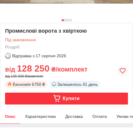
Промислові ворота з хвірткою
Під замовлення
Роздріб
Відправка з
17 серпня 2026
128 250
від
₴/комплект
від 135 000 ₴/комплект
Економія
6750 ₴
Залишилось
41 день
Купити
Опис
Характеристики
Доставка
Оплата
Умови п