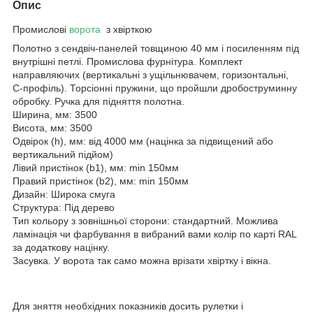
Опис
Промислові
ворота
з хвірткою
Полотно з сендвіч-панелей товщиною 40 мм і посиленням під
внутрішні петлі. Промислова фурнітура. Комплект
направляючих (вертикальні з ущільнювачем, горизонтальні,
С-профіль). Торсіонні пружини, що пройшли дробоструминну
обробку. Ручка для підняття полотна.
Ширина, мм: 3500
Висота, мм: 3500
Одвірок (h), мм: від 4000 мм (націнка за підвищений або
вертикальний підйом)
Лівий пристінок (b1), мм: min 150мм
Правий пристінок (b2), мм: min 150мм
Дизайн: Широка смуга
Структура: Під дерево
Тип кольору з зовнішньої сторони: стандартний. Можлива
ламінація чи фарбування в вибраний вами колір по карті RAL
за додаткову націнку.
Засувка. У ворота так само можна врізати хвіртку і вікна.
Для зняття необхідних показників досить рулетки і