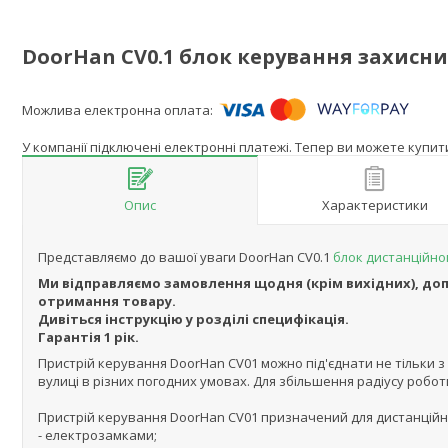
DoorHan CV0.1 блок керування захис
У компанії підключені електронні платежі. Тепер ви можете купи
Опис
Характеристики
Представляємо до вашої уваги DoorHan CV0.1
блок дистанційно
Ми відправляємо замовлення щодня (крім вихідних), д
отримання товару.
Дивіться інструкцію у розділі специфікація.
Гарантія 1 рік.
Пристрій керування DoorHan CV01 можно під'єднати не тільки 
вулиці в різних погодних умовах. Для збільшення радіусу роб
Пристрій керування DoorHan CV01 призначений для дистанційн
- електрозамками;