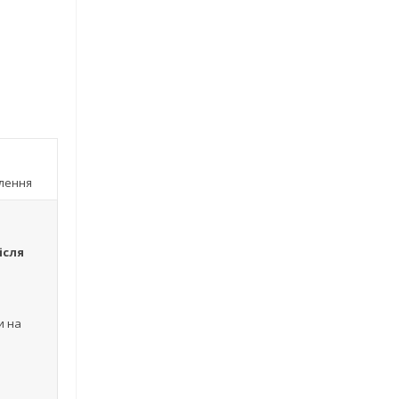
влення
ісля
и на