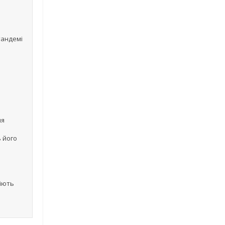
тандемі
ня
 його
діють