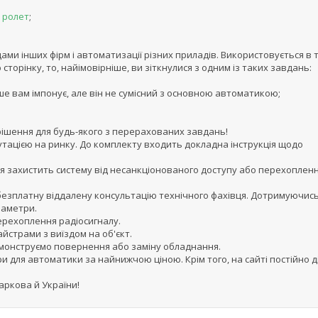
х
ролет
;
ами інших фірм і автоматизації різних приладів. Використовується в 
торінку, то, найімовірніше, ви зіткнулися з одним із таких завдань:
ше вам імпонує, але він не сумісний з основною автоматикою;
рішення для будь-якого з перерахованих завдань!
тацією на ринку. До комплекту входить докладна інструкція щодо
я захистить систему від несанкціонованого доступу або перехоплен
 безплатну віддалену консультацію технічного фахівця. Дотримуючись
раметри.
ерехоплення радіосигналу.
айстрами з виїздом на об'єкт.
одемонструємо повернення або заміну обладнання.
 для автоматики за найнижчою ціною. Крім того, на сайті постійно 
аркова й України!