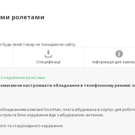
ними ролетами
ти будь-який товар не покидаючи сайту.
Специфікації
Інформація для замо
го керування ролетами
опомагаючи настроювати обладнання в телефонному режимі п
з обладнанням компанії DoorHan, плата вбудована в корпус для робот
оти пульта блок керування йде з вбудованою антеною.
ого та стаціонарного керування: