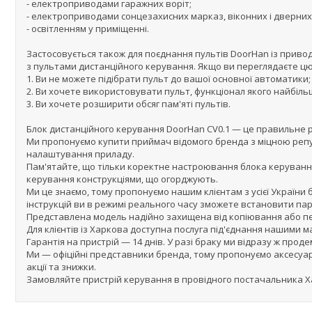
- електроприводами гаражних воріт;
- електроприводами сонцезахисних марказ, віконних і дверни
- освітленням у приміщенні.
Застосовується також для поєднання пультів DoorHan із привод
з пультами дистанційного керування. Якщо ви переглядаєте цю с
1. Ви не можете підібрати пульт до вашої основної автоматики;
2. Ви хочете використовувати пульт, функціонал якого найбіль
3. Ви хочете розширити обсяг пам'яті пультів.
Блок дистанційного керування DoorHan CV0.1 — це правильне 
Ми пропонуємо купити приймач відомого бренда з міцною репу
налаштування приладу.
Пам'ятайте, що тільки коректне настроювання блока керуванн
керування конструкціями, що огорджують.
Ми це знаємо, тому пропонуємо нашим клієнтам з усієї України
інструкцій ви в режимі реального часу зможете встановити па
Представлена модель надійно захищена від копіювання або п
Для клієнтів із Харкова доступна послуга під'єднання нашими м
Гарантія на пристрій — 14 днів. У разі браку ми відразу ж пр
Ми — офіційні представники бренда, тому пропонуємо аксесуари
акції та знижки.
Замовляйте пристрій керування в провідного постачальника Х