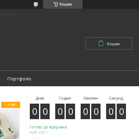
Кошик
в, Україна
Кошик
Портфоліо
Днів
Годин
Хвилин
Секунд
–10%
0
0
0
0
0
0
0
0
Готово до відправки
Код:
CV0.1