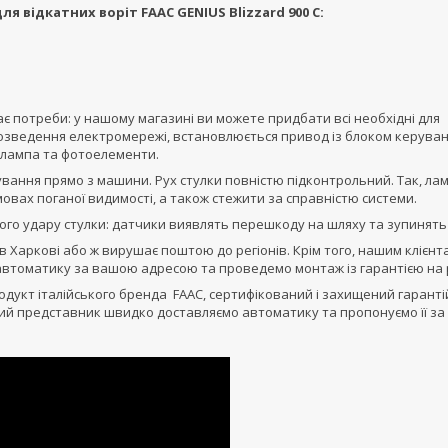
відкатних воріт FAAC GENIUS Blizzard 900 C:
є потреби: у нашому магазині ви можете придбати всі необхідні для
озведення електромережі, встановлюється привод із блоком керуван
я лампа та фотоелементи.
вання прямо з машини. Рух стулки повністю підконтрольний. Так, ла
овах поганої видимості, а також стежити за справністю системи.
о удару стулки: датчики виявлять перешкоду на шляху та зупинять ї
в Харкові або ж вирушає поштою до регіонів. Крім того, нашим клієнт
 автоматику за вашою адресою та проведемо монтаж із гарантією на 
родукт італійського бренда FAAC, сертифікований і захищений гарант
йний представник швидко доставляємо автоматику та пропонуємо її за