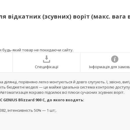
я відкатних (зсувних) воріт (макс. вага 
ти будь-який товар не покидаючи сайту.
Специфікації
Інформація для замо
 ділянці, порівняно легко монтуються й довго слугують. І, звісно, виг
іть бюджетні моделі — це майже ідеальна система контролю доступу
томатизація яскраво підсилює всі плюси сучасних зсувних воріт.
ENIUS Blizzard 900 C, до якого входять:
82, інтенсивність 50% — 1 шт;.