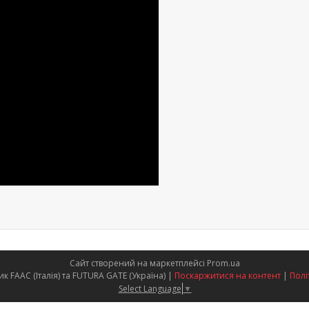
Сайт створений на маркетплейсі
Prom.ua
Офіційний представник FAAC (Італія) та FUTURA GATE (Україна) |
Поскаржитися на контент
|
Полі
Select Language
▼