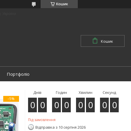
Кошик
в, Україна
Кошик
Портфоліо
Днів
Годин
Хвилин
Секунд
–5%
0
0
0
0
0
0
0
0
Під замовлення
Відправка з 10 серпня 2026