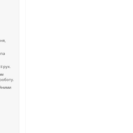
ня,
мпа
ї рух.
ам
роботу.
ійними