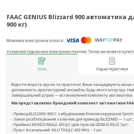
FAAC GENIUS Blizzard 900 автоматика дл
900 кг)
У компанії підключені електронні платежі. Тепер ви можете купи
Опис
Характеристики
Відкотні ворота зручні та практичні. Вони заощаджують місце на
доповнюють архітектурний ансамбль будь-якого інтер'єру. Нав
Завершальний штрих — встановлення комплекту автоматики. Ав
Ми представляємо брендовий комплект автоматики FAAC G
- Привод BLIZZARD 900 C з вбудованим блоком керування Sprint 3
- Замок розблокування з ключем для приводу BLIZZARD — 1 шт.;
- Приймач MONOCANALE 433 JLC (для пультів GENIUS KILO) 1шт;
- Пульт 4-канальний KILO TX4 JLC 433 MHz - 1 шт.