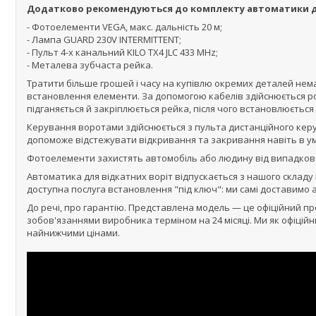
Додатково рекомендуються до комплекту автоматики для 
- Фотоелементи VEGA, макс. дальність 20 м;
- Лампа GUARD 230V INTERMITTENT;
- Пульт 4-х канальний KILO TX4 JLC 433 MHz;
- Металева зубчаста рейка.
Тратити більше грошей і часу на купівлю окремих деталей нема
встановлення елементи. За допомогою кабелів здійснюється р
підганяється й закріплюється рейка, після чого встановлюєтьс
Керування воротами здійснюється з пульта дистанційного керу
допоможе відстежувати відкривання та закривання навіть в ум
Фотоелементи захистять автомобіль або людину від випадковог
Автоматика для відкатних воріт відпускається з нашого складу 
доступна послуга встановлення "під ключ": ми самі доставимо
До речі, про гарантію. Представлена модель — це офіційний п
зобов'язаннями виробника терміном на 24 місяці. Ми як офіці
найнижчими цінами.