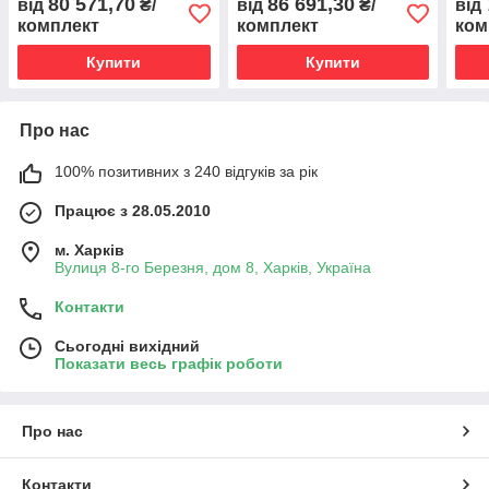
80 571,70
86 691,30
від
₴/
від
₴/
від
комплект
комплект
ком
Купити
Купити
Про нас
100% позитивних з 240 відгуків за рік
Працює з 28.05.2010
м. Харків
Вулиця 8-го Березня, дом 8, Харків, Україна
Контакти
Сьогодні вихідний
Показати весь графік роботи
Про нас
Контакти