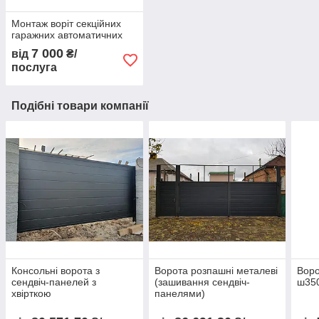
Монтаж воріт секційних
гаражних автоматичних
7 000
від
₴/
послуга
Подібні товари компанії
Консольні ворота з
Ворота розпашні металеві
Воро
сендвіч-панелей з
(зашивання сендвіч-
ш350
хвірткою
панелями)