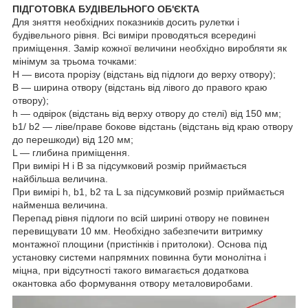
ПІДГОТОВКА БУДІВЕЛЬНОГО ОБ'ЄКТА
Для зняття необхідних показників досить рулетки і
будівельного рівня. Всі виміри проводяться всередині
приміщення. Замір кожної величини необхідно виробляти як
мінімум за трьома точками:
H — висота прорізу (відстань від підлоги до верху отвору);
B — ширина отвору (відстань від лівого до правого краю
отвору);
h — одвірок (відстань від верху отвору до стелі) від 150 мм;
b1/ b2 — ліве/праве бокове відстань (відстань від краю отвору
до перешкоди) від 120 мм;
L — глибина приміщення.
При вимірі Н і В за підсумковий розмір приймається
найбільша величина.
При вимірі h, b1, b2 та L за підсумковий розмір приймається
найменша величина.
Перепад рівня підлоги по всій ширині отвору не повинен
перевищувати 10 мм. Необхідно забезпечити витримку
монтажної площини (пристінків і притолоки). Основа під
установку системи напрямних повинна бути монолітна і
міцна, при відсутності такого вимагається додаткова
окантовка або формування отвору металовиробами.