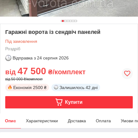
Гаражні ворота із сендвіч панелей
Під замовлення
Роздріб
Відправка з
24 серпня 2026
47 500
від
₴/комплект
від 50 000 ₴/комплект
Економія
2500 ₴
Залишилось
42 дні
Купити
Опис
Характеристики
Доставка
Оплата
Умови п