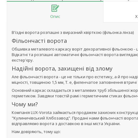
Опис
Х
В'їздні ворота розпашні з виразний хвірткою (фільонка лінза)
Фільончасті ворота
Обшивка металевого каркасу воріт декоративної фільонкою - ц
Відкатні та розпашні автоматичні фільончасті ворота вигляд
екстер'єру.
Надійні ворота, захищені від злому
Але фільончасті ворота - це не тільки про естетику, а й про н
міцності, товщиною 1,5 мм, Т. е, филенчатое заповнення втричі 
Основний каркас складається з металевих труб збільшеної жор
герметиком. Завдяки товстій рамі і герметичним стиках фільонч
Чому ми?
Компанія LUX-Vorota займається продажем захисних конструкці
"Кулиничівський Хлібозавод". Продані нами фільончасті ворот
відправляємо ворота з доставкою в інші міста України.
Нам довіряють, тому що: