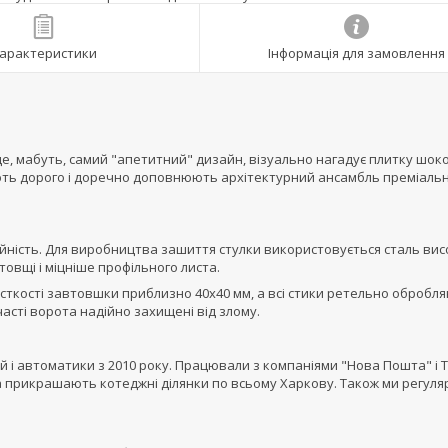
арактеристики
Інформація для замовлення
е, мабуть, самий "апетитний" дизайн, візуально нагадує плитку шок
ають дорого і доречно доповнюють архітектурний ансамбль преміаль
адійність. Для виробництва зашиття стулки використовується сталь вис
товщі і міцніше профільного листа.
сткості завтовшки приблизно 40х40 мм, а всі стики ретельно обробл
асті ворота надійно захищені від злому.
й і автоматики з 2010 року. Працювали з компаніями "Нова Пошта" і 
а прикрашають котеджні ділянки по всьому Харкову. Також ми регуля