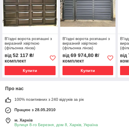
В'їздні ворота розпашні з
В'їздні ворота розпашні з
В'їз
виразний хвірткою
виразний хвірткою
вира
(фільонка лінза)
(фільонка лінза)
(філ
52 117
69 974,80
від
₴/
від
₴/
від
комплект
комплект
ком
Купити
Купити
Про нас
100% позитивних з 240 відгуків за рік
Працює з 28.05.2010
м. Харків
Вулиця 8-го Березня, дом 8, Харків, Україна