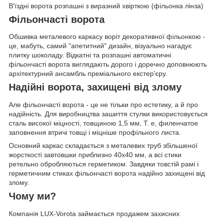
В'їздні ворота розпашні з виразний хвірткою (фільонка лінза)
Фільончасті ворота
Обшивка металевого каркасу воріт декоративної фільонкою -
це, мабуть, самий "апетитний" дизайн, візуально нагадує
плитку шоколаду. Відкатні та розпашні автоматичні
фільончасті ворота виглядають дорого і доречно доповнюють
архітектурний ансамбль преміального екстер'єру.
Надійні ворота, захищені від злому
Але фільончасті ворота - це не тільки про естетику, а й про
надійність. Для виробництва зашиття стулки використовується
сталь високої міцності, товщиною 1,5 мм, Т. е, филенчатое
заповнення втричі товщі і міцніше профільного листа.
Основний каркас складається з металевих труб збільшеної
жорсткості завтовшки приблизно 40х40 мм, а всі стики
ретельно обробляються герметиком. Завдяки товстій рамі і
герметичним стиках фільончасті ворота надійно захищені від
злому.
Чому ми?
Компанія LUX-Vorota займається продажем захисних