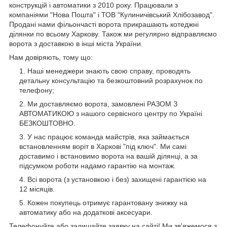
конструкцій і автоматики з 2010 року. Працювали з
компаніями "Нова Пошта" і ТОВ "Кулиничівський Хлібозавод".
Продані нами фільончасті ворота прикрашають котеджні
ділянки по всьому Харкову. Також ми регулярно відправляємо
ворота з доставкою в інші міста України.
Нам довіряють, тому що:
Наші менеджери знають свою справу, проводять
детальну консультацію та безкоштовний розрахунок по
телефону;
Ми доставляємо ворота, замовлені РАЗОМ З
АВТОМАТИКОЮ з нашого сервісного центру по Україні
БЕЗКОШТОВНО.
У нас працює команда майстрів, яка займається
встановленням воріт в Харкові "під ключ". Ми самі
доставимо і встановимо ворота на вашій ділянці, а за
підсумком роботи надамо гарантію на монтаж.
Всі ворота (з установкою і без) захищені гарантією на
12 місяців.
Кожен покупець отримує гарантовану знижку на
автоматику або на додаткові аксесуари.
Телефонуйте або залишайте заявку на сайті! Ми зв'яжемося з