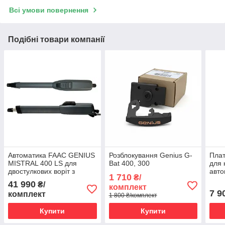
Всі умови повернення
Подібні товари компанії
Автоматика FAAC GENIUS
Розблокування Genius G-
Пла
MISTRAL 400 LS для
Bat 400, 300
для 
двостулкових воріт з
авто
1 710
₴/
кінцевиками (до 4 м)
ворі
41 990
₴/
комплект
7 9
комплект
1 800 ₴/комплект
Купити
Купити