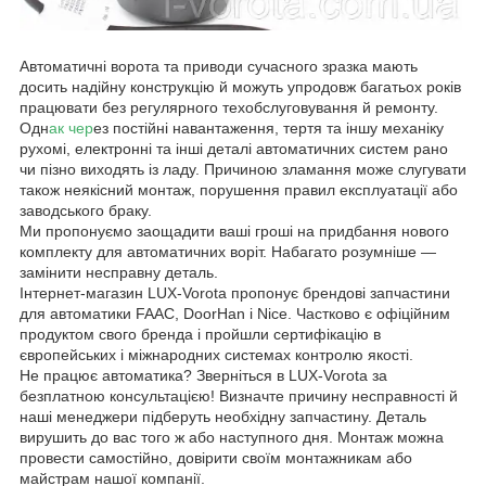
Автоматичні ворота та приводи сучасного зразка мають
досить надійну конструкцію й можуть упродовж багатьох років
працювати без регулярного техобслуговування й ремонту.
Одн
ак чер
ез постійні навантаження, тертя та іншу механіку
рухомі, електронні та інші деталі автоматичних систем рано
чи пізно виходять із ладу. Причиною зламання може слугувати
також неякісний монтаж, порушення правил експлуатації або
заводського браку.
Ми пропонуємо заощадити ваші гроші на придбання нового
комплекту для автоматичних воріт. Набагато розумніше —
замінити несправну деталь.
Інтернет-магазин LUX-Vorota пропонує брендові запчастини
для автоматики FAAC, DoorHan і Nice. Частково є офіційним
продуктом свого бренда і пройшли сертифікацію в
європейських і міжнародних системах контролю якості.
Не працює автоматика? Зверніться в LUX-Vorota за
безплатною консультацією! Визначте причину несправності й
наші менеджери підберуть необхідну запчастину. Деталь
вирушить до вас того ж або наступного дня. Монтаж можна
провести самостійно, довірити своїм монтажникам або
майстрам нашої компанії.