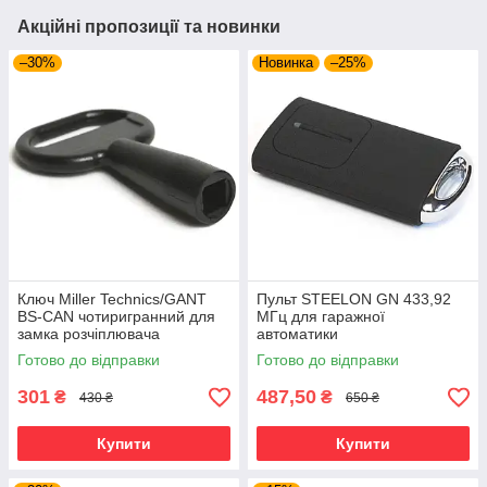
Акційні пропозиції та новинки
–30%
Новинка
–25%
Ключ Miller Technics/GANT
Пульт STEELON GN 433,92
BS-CAN чотиригранний для
МГц для гаражної
замка розчіплювача
автоматики
переведення в ручний режим
Готово до відправки
Готово до відправки
301
487,50
₴
₴
430 ₴
650 ₴
Купити
Купити