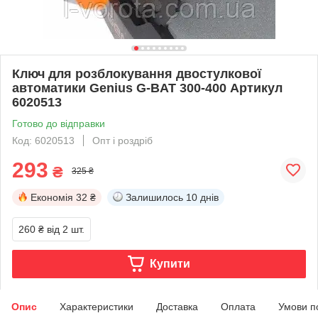
Ключ для розблокування двостулкової
автоматики Genius G-BAT 300-400 Артикул
6020513
Готово до відправки
Код: 6020513
Опт і роздріб
293
₴
325 ₴
Економія
32 ₴
Залишилось
10 днів
260 ₴
від 2 шт.
Купити
Опис
Характеристики
Доставка
Оплата
Умови п