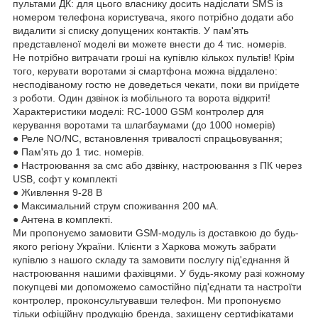
пультами ДК: для цього власнику досить надіслати SMS із
номером телефона користувача, якого потрібно додати або
видалити зі списку допущених контактів. У пам'ять
представленої моделі ви можете внести до 4 тис. номерів.
Не потрібно витрачати гроші на купівлю кількох пультів! Крім
того, керувати воротами зі смартфона можна віддалено:
несподіваному гостю не доведеться чекати, поки ви приїдете
з роботи. Один дзвінок із мобільного та ворота відкриті!
Характеристики моделі: RC-1000 GSM контролер для
керування воротами та шлагбаумами (до 1000 номерів)
● Реле NO/NC, встановлення тривалості спрацьовування;
● Пам'ять до 1 тис. номерів.
● Настроювання за смс або дзвінку, настроювання з ПК через
USB, софт у комплекті
● Живлення 9-28 В
● Максимальний струм споживання 200 мА.
● Антена в комплекті.
Ми пропонуємо замовити GSM-модуль із доставкою до будь-
якого регіону України. Клієнти з Харкова можуть забрати
купівлю з нашого складу та замовити послугу під'єднання й
настроювання нашими фахівцями. У будь-якому разі кожному
покупцеві ми допоможемо самостійно під'єднати та настроїти
контролер, проконсультувавши телефон. Ми пропонуємо
тільки офіційну продукцію бренда, захищену сертифікатами