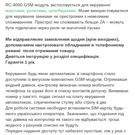
RC-4000 GSM модуль застосовується для керування
воротами
,
ролетами
,
шлагбаумами
. Може використовуватися
для керування замками чи пристроями з невеликим
споживанням. Пристрої які споживають більше 2А – можуть
бути підключені через реле чи магнітний пускач.
Ми відправляємо замовлення щодня (крім вихідних),
допомагаючи настроювати обладнання в телефонному
режимі після отримання товару.
Дивіться інструкцію у розділі специфікація.
Гарантія 1 рік.
Керування будь-якою автоматикою зі смартфона стало
доступним із випуском компактних GSM-модулів. Отримавши
вхідний дзвінок, контролер визначає номер мобільного
телефона та шукає його в списку контактів допуску. Виявивши
номер у пам'яті, подає сигнал на плату керування
автоматикою, спричиняючи стулку або стрілу в дію.
Для роботи системи необхідно встановити SIM-картку будь-
якого українського оператора. Зазначимо, що з'єднання під
час дзвінка на контролер як такого не відбувається: гроші
жодного з рахунків списані не будуть.
Порядок надання доступу тут набагато простіше, ніж у разі з