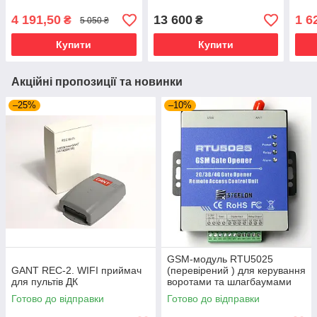
4 191,50
13 600
1 6
₴
₴
5 050 ₴
Купити
Купити
Акційні пропозиції та новинки
–25%
–10%
GSM-модуль RTU5025
GANT REC-2. WIFI приймач
(перевірений ) для керування
для пультів ДК
воротами та шлагбаумами
Готово до відправки
Готово до відправки