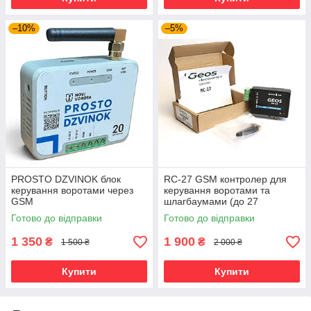
–10%
–5%
PROSTO DZVINOK блок
RC-27 GSM контролер для
керування воротами через
керування воротами та
GSM
шлагбаумами (до 27
номерів)
Готово до відправки
Готово до відправки
1 350
1 900
₴
₴
1 500 ₴
2 000 ₴
Купити
Купити