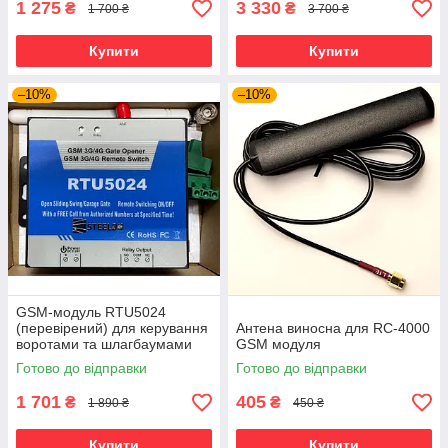
1 275
3 330
₴
₴
1 700 ₴
3 700 ₴
Купити
Купити
–10%
–10%
GSM-модуль RTU5024
(перевірений) для керування
Антена виносна для RC-4000
воротами та шлагбаумами
GSM модуля
Готово до відправки
Готово до відправки
1 701
405
₴
₴
1 890 ₴
450 ₴
Купити
Купити