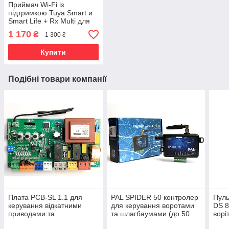
Приймач Wi-Fi із
підтримкою Tuya Smart и
Smart Life + Rx Multi для
пультів ДК
1 170
₴
1 300 ₴
Купити
Подібні товари компанії
Плата PCB-SL 1.1 для
PAL SPIDER 50 контролер
Пуль
керування відкатними
для керування воротами
DS 8
приводами та
та шлагбаумами (до 50
ворі
шлагбаумами Doorhan
номерів)