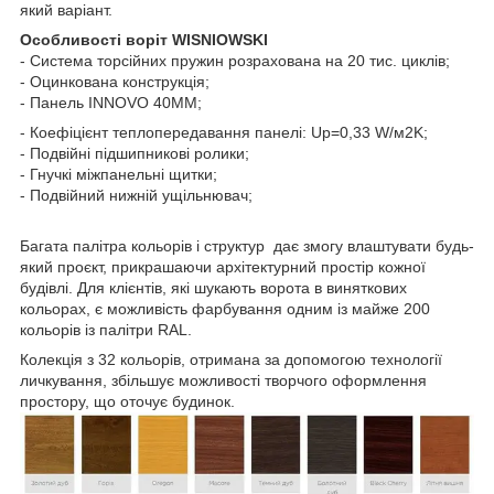
який варіант.
Особливості воріт WISNIOWSKI
- Система торсійних пружин розрахована на 20 тис. циклів;
- Оцинкована конструкція;
- Панель INNOVO 40MM;
- Коефіцієнт теплопередавання панелі: Up=0,33 W/м2K;
- Подвійні підшипникові ролики;
- Гнучкі міжпанельні щитки;
- Подвійний нижній ущільнювач;
Багата палітра кольорів і структур дає змогу влаштувати будь-
який проєкт, прикрашаючи архітектурний простір кожної
будівлі. Для клієнтів, які шукають ворота в виняткових
кольорах, є можливість фарбування одним із майже 200
кольорів із палітри RAL.
Колекція з 32 кольорів, отримана за допомогою технології
личкування, збільшує можливості творчого оформлення
простору, що оточує будинок.