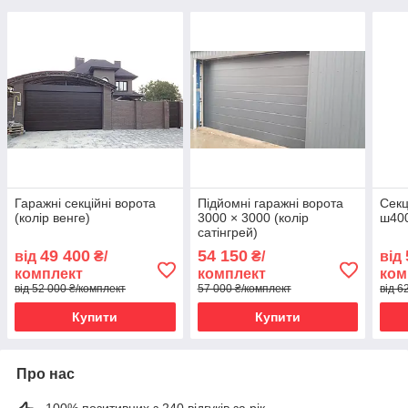
Гаражні секційні ворота
Підйомні гаражні ворота
Секц
(колір венге)
3000 × 3000 (колір
ш40
сатінгрей)
49 400
54 150
від
₴/
₴/
від
комплект
комплект
ком
від 52 000 ₴/комплект
57 000 ₴/комплект
від 6
Купити
Купити
Про нас
100% позитивних з 240 відгуків за рік