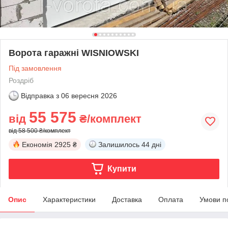
Ворота гаражні WISNIOWSKI
Під замовлення
Роздріб
Відправка з
06 вересня 2026
55 575
від
₴/комплект
від 58 500 ₴/комплект
Економія
2925 ₴
Залишилось
44 дні
Купити
Опис
Характеристики
Доставка
Оплата
Умови п