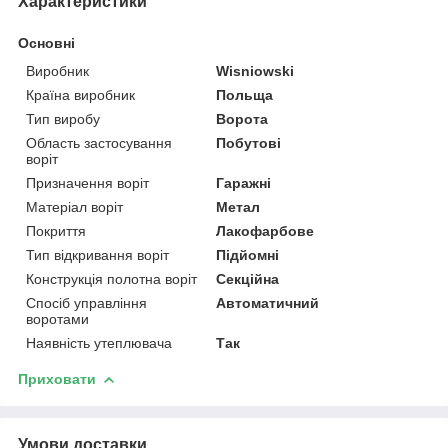
Характеристики
Основні
Виробник
Wisniowski
Країна виробник
Польща
Тип виробу
Ворота
Область застосування
Побутові
воріт
Призначення воріт
Гаражні
Матеріал воріт
Метал
Покриття
Лакофарбове
Тип відкривання воріт
Підйомні
Конструкція полотна воріт
Секційна
Спосіб управління
Автоматичний
воротами
Наявність утеплювача
Так
Приховати
Умови доставки