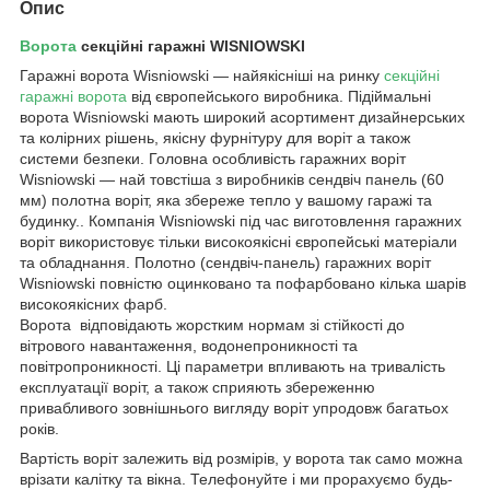
Опис
Ворота
секційні гаражні WISNIOWSKI
Гаражні ворота Wisniowski — найякісніші на ринку
секційні
гаражні ворота
від європейського виробника. Підіймальні
ворота Wisniowski мають широкий асортимент дизайнерських
та колірних рішень, якісну фурнітуру для воріт а також
системи безпеки. Головна особливість гаражних воріт
Wisniowski — най товстіша з виробників сендвіч панель (60
мм) полотна воріт, яка збереже тепло у вашому гаражі та
будинку.. Компанія Wisniowski під час виготовлення гаражних
воріт використовує тільки високоякісні європейські матеріали
та обладнання. Полотно (сендвіч-панель) гаражних воріт
Wisniowski повністю оцинковано та пофарбовано кілька шарів
високоякісних фарб.
Ворота відповідають жорстким нормам зі стійкості до
вітрового навантаження, водонепроникності та
повітропроникності. Ці параметри впливають на тривалість
експлуатації воріт, а також сприяють збереженню
привабливого зовнішнього вигляду воріт упродовж багатьох
років.
Вартість воріт залежить від розмірів, у ворота так само можна
врізати калітку та вікна. Телефонуйте і ми прорахуємо будь-