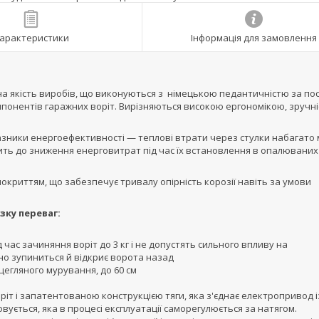
арактеристики
Інформація для замовлення
а якість виробів, що виконуються з німецькою педантичністю за по
мпонентів гаражних воріт. Вирізняються високою ергономікою, зручн
ники енергоефективності — теплові втрати через стулки набагато
ить до зниження енерговитрат під час їх встановлення в опалюваних
криттям, що забезпечує тривалу опірність корозії навіть за умови
ку переваг:
ас зачиняння воріт до 3 кг і не допустять сильного впливу на
о зупиниться й відкриє ворота назад
 цегляного мурування, до 60 см
іт і запатентованою конструкцією тяги, яка з'єднає електропривод і
вується, яка в процесі експлуатації саморегулюється за натягом.