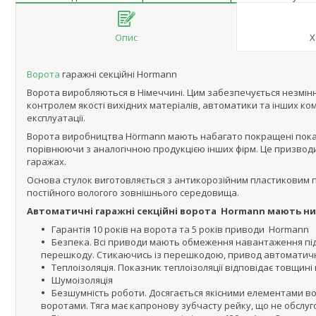
Опис
Х
Ворота
гаражні секційні Hormann
Ворота виробляються в Німеччині. Цим забезпечується незмінн
контролем якості вихідних матеріалів, автоматики та інших ко
експлуатації.
Ворота виробництва Hörmann мають набагато покращені показ
порівнюючи з аналогічною продукцією інших фірм. Це призвод
гаражах.
Основа стулок виготовляється з антикорозійним пластиковим по
постійного вологого зовнішнього середовища.
Автоматичні гаражні секційні ворота Hormann мають низ
Гарантія 10 років на ворота та 5 років приводи Hormann
Безпека. Всі приводи мають обмеження навантаження під ч
перешкоду. Стикаючись із перешкодою, привод автоматичн
Теплоізоляція. Показник теплоізоляції відповідає товщині
Шумоізоляція
Безшумність роботи. Досягається якісними елементами вор
воротами. Тяга має капронову зубчасту рейку, що не обслуго