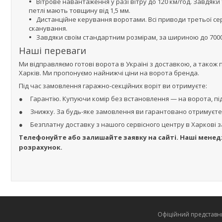
Вітрове навантаження у разі вітру до 120 км/год. Завдяки 
петлі мають товщину від 1,5 мм.
Дистанційне керування воротами. Всі приводи третьої сер
сканування.
Завдяки своїм стандартним розмірам, за шириною до 7000 
Наші переваги
Ми відправляємо готові ворота в Україні з доставкою, а також 
Харків. Ми пропонуємо найнижчі ціни на ворота бренда.
Під час замовлення гаражно-секційних воріт ви отримуєте:
● Гарантію. Купуючи комір без встановлення — на ворота, під
● Знижку. За будь-яке замовлення ви гарантовано отримуєте 
● Безплатну доставку з нашого сервісного центру в Харкові з
Телефонуйте або залишайте заявку на сайті. Наші менед
розрахунок.