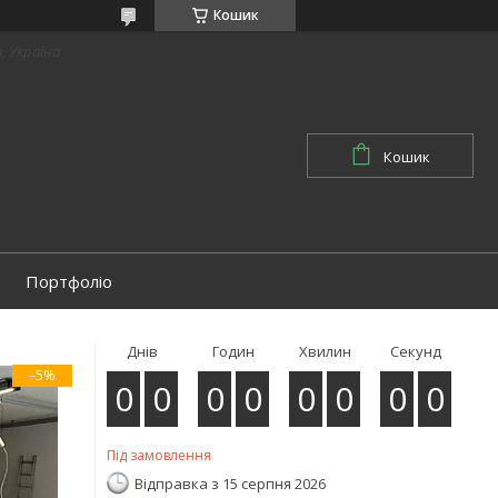
Кошик
в, Україна
Кошик
Портфоліо
Днів
Годин
Хвилин
Секунд
–5%
0
0
0
0
0
0
0
0
Під замовлення
Відправка з 15 серпня 2026