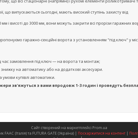
тому, що всі стаціонарні (напрямні) і рухомі елементи роликотримачі 
ії, що випускаються сьогодні, мають високий ступінь захисту від
мм і висоті до 3000 мм, вони можуть закрити всі прорізи гаражних во
пропонуємо гаражно-секційні ворота з установленням "під ключ" у міс
 час замовлення під ключ — на ворота та монтаж;
знижку на автоматику або на додаткові аксесуари.
а умови купівлі автоматики.
жери зв'яжуться з вами впродовж 1-3 годин і проведуть безпл
Сайт створений на маркетплейсі
Prom.ua
Офіційний представник FAAC (Італія) та FUTURA GATE (Україна) |
Поскаржитися на контент
|
Полі