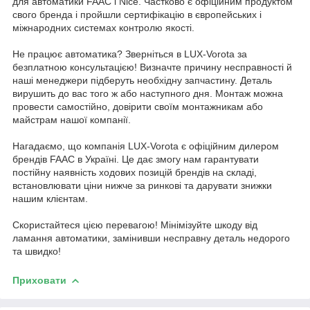
для автоматики FAAC і Nice. Частково є офіційним продуктом
свого бренда і пройшли сертифікацію в європейських і
міжнародних системах контролю якості.
Не працює автоматика? Зверніться в LUX-Vorota за
безплатною консультацією! Визначте причину несправності й
наші менеджери підберуть необхідну запчастину. Деталь
вирушить до вас того ж або наступного дня. Монтаж можна
провести самостійно, довірити своїм монтажникам або
майстрам нашої компанії.
Нагадаємо, що компанія LUX-Vorota є офіційним дилером
брендів FAAC в Україні. Це дає змогу нам гарантувати
постійну наявність ходових позицій брендів на складі,
встановлювати ціни нижче за ринкові та дарувати знижки
нашим клієнтам.
Скористайтеся цією перевагою! Мінімізуйте шкоду від
ламання автоматики, замінивши несправну деталь недорого
та швидко!
Приховати