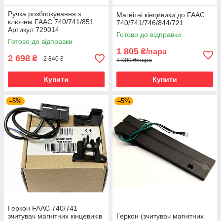
Ручка розблокування з
Магнітні кінцивики до FAAC
ключем FAAC 740/741/851
740/741/746/844/721
Артикул 729014
Готово до відправки
Готово до відправки
1 805
₴/пара
2 698
₴
2 840 ₴
1 900 ₴/пара
Купити
Купити
–5%
–5%
Геркон FAAC 740/741
зчитувач магнітних кінцевиків
Геркон (зчитувач магнітних