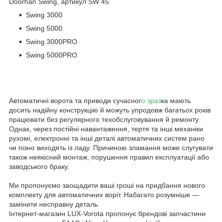
Doorhan Swing, артикул SW 45
Swing 3000
Swing 5000
Swing 3000PRO
Swing 5000PRO
Автоматичні ворота та приводи сучасног
о зраз
ка мають
досить надійну конструкцію й можуть упродовж багатьох років
працювати без регулярного техобслуговування й ремонту.
Однак, через постійні навантаження, тертя та інші механіки
рухомі, електронні та інші деталі автоматичних систем рано
чи пізно виходять із ладу. Причиною зламання може слугувати
також неякісний монтаж, порушення правил експлуатації або
заводського браку.
Ми пропонуємо заощадити ваші гроші на придбання нового
комплекту для автоматичних воріт. Набагато розумніше —
замінити несправну деталь.
Інтернет-магазин LUX-Vorota пропонує брендові запчастини