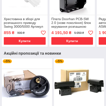
Хрестовина в зборі для
Плата Doorhan PCB-SW
Реду
розпашного приводу
2.0 (нове покоління) блок
авто
Swing 3000/5000 Артикул
керування розпашною
ASW
SW 100A.
автоматикою
855
4 191,50
1 9
₴
₴
900 ₴
5 050 ₴
Купити
Купити
Акційні пропозиції та новинки
–5%
–5%