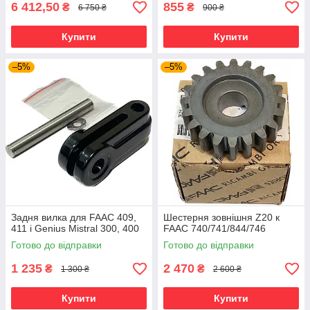
6 412,50
855
₴
₴
6 750 ₴
900 ₴
Купити
Купити
–5%
–5%
Задня вилка для FAAC 409,
Шестерня зовнішня Z20 к
411 і Genius Mistral 300, 400
FAAC 740/741/844/746
Готово до відправки
Готово до відправки
1 235
2 470
₴
₴
1 300 ₴
2 600 ₴
Купити
Купити