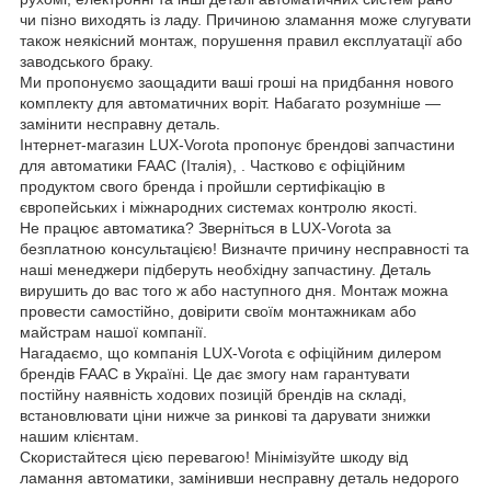
чи пізно виходять із ладу. Причиною зламання може слугувати
також неякісний монтаж, порушення правил експлуатації або
заводського браку.
Ми пропонуємо заощадити ваші гроші на придбання нового
комплекту для автоматичних воріт. Набагато розумніше —
замінити несправну деталь.
Інтернет-магазин LUX-Vorota пропонує брендові запчастини
для автоматики FAAC (Італія), . Частково є офіційним
продуктом свого бренда і пройшли сертифікацію в
європейських і міжнародних системах контролю якості.
Не працює автоматика? Зверніться в LUX-Vorota за
безплатною консультацією! Визначте причину несправності та
наші менеджери підберуть необхідну запчастину. Деталь
вирушить до вас того ж або наступного дня. Монтаж можна
провести самостійно, довірити своїм монтажникам або
майстрам нашої компанії.
Нагадаємо, що компанія LUX-Vorota є офіційним дилером
брендів FAAC в Україні. Це дає змогу нам гарантувати
постійну наявність ходових позицій брендів на складі,
встановлювати ціни нижче за ринкові та дарувати знижки
нашим клієнтам.
Скористайтеся цією перевагою! Мінімізуйте шкоду від
ламання автоматики, замінивши несправну деталь недорого