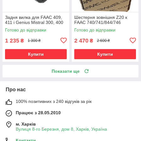
Задня вилка для FAAC 409,
Шестерня зовнішня Z20 к
411 і Genius Mistral 300, 400
FAAC 740/741/844/746
Готово до відправки
Готово до відправки
1 235
2 470
₴
₴
1 300 ₴
2 600 ₴
Купити
Купити
Показати ще
Про нас
100% позитивних з 240 відгуків за рік
Працює з 28.05.2010
м. Харків
Вулиця 8-го Березня, дом 8, Харків, Україна
Контакти