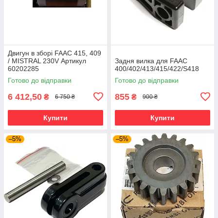
Двигун в зборі FAAC 415, 409
/ MISTRAL 230V Артикул
Задня вилка для FAAC
60202285
400/402/413/415/422/S418
Готово до відправки
Готово до відправки
6 412,50
855
₴
₴
6 750 ₴
900 ₴
Купити
Купити
–5%
–5%