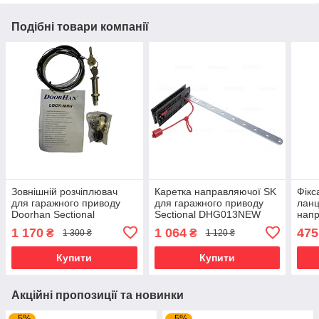
Подібні товари компанії
Зовнішній розчіплювач
Каретка направляючої SK
Фікс
для гаражного приводу
для гаражного приводу
ланц
Doorhan Sectional
Sectional DHG013NEW
напр
гара
1 170
1 064
475
₴
₴
1 300 ₴
1 120 ₴
Sect
Купити
Купити
Акційні пропозиції та новинки
–5%
–5%