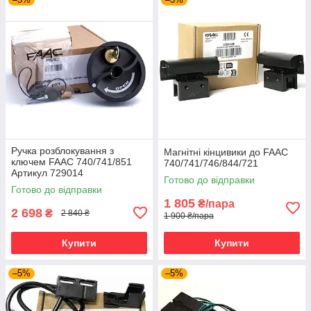
Ручка розблокування з
Магнітні кінцивики до FAAC
ключем FAAC 740/741/851
740/741/746/844/721
Артикул 729014
Готово до відправки
Готово до відправки
1 805
₴/пара
2 698
₴
2 840 ₴
1 900 ₴/пара
Купити
Купити
–5%
–5%