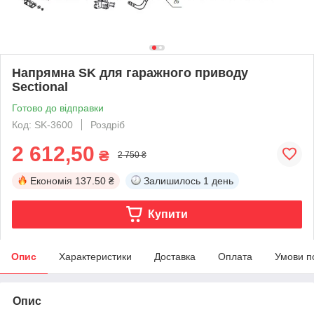
Напрямна SK для гаражного приводу
Sectional
Готово до відправки
Код: SK-3600
Роздріб
2 612,50
₴
2 750 ₴
Економія
137.50 ₴
Залишилось
1 день
Купити
Опис
Характеристики
Доставка
Оплата
Умови п
Опис