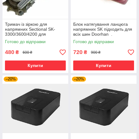
Тримач із зіркою для
Блок натягування ланцюга
напрямних Sectional SK-
напрямних SK підходить для
3300/3600/4200 для
всіх шин Doorhan .
гаражного приводу
Артикул DHG011
Готово до відправки
Готово до відправки
480
720
₴
₴
600 ₴
900 ₴
Купити
Купити
–20%
–20%