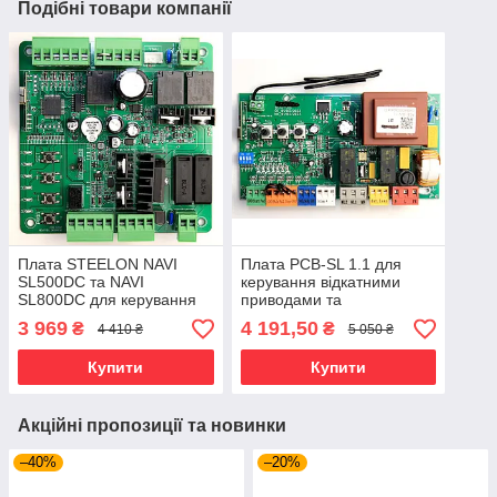
Подібні товари компанії
Плата STEELON NAVI
Плата PCB-SL 1.1 для
SL500DC та NAVI
керування відкатними
SL800DC для керування
приводами та
відкатними приводами
шлагбаумами Doorhan
3 969
4 191,50
₴
₴
4 410 ₴
5 050 ₴
Купити
Купити
Акційні пропозиції та новинки
–40%
–20%