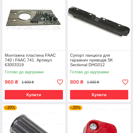
Монтажна пластина FAAC
Супорт ланцюга для
740 і FAAC 741. Артикул
гаражних приводів SK
63003319​​​​​​​
Sectional DHG012
Готово до відправки
Готово до відправки
960
800
₴
₴
1 600 ₴
1 000 ₴
Купити
Купити
–20%
–20%