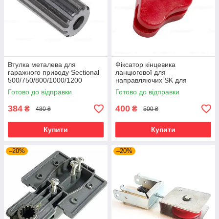
Втулка металева для
Фіксатор кінцевика
гаражного приводу Sectional
ланцюгової для
500/750/800/1000/1200
направляючих SK для
Артикул DHG015.
гаражного приводу Sectional
Готово до відправки
Готово до відправки
384
400
₴
₴
480 ₴
500 ₴
Купити
Купити
–20%
–20%