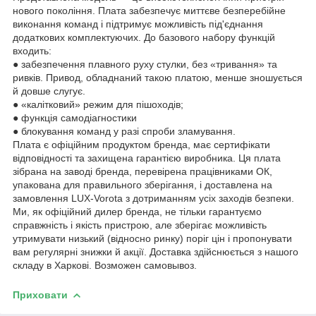
нового покоління. Плата забезпечує миттєве безперебійне
виконання команд і підтримує можливість під'єднання
додаткових комплектуючих. До базового набору функцій
входить:
● забезпечення плавного руху стулки, без «тривання» та
ривків. Привод, обладнаний такою платою, менше зношується
й довше слугує.
● «калітковий» режим для пішоходів;
● функція самодіагностики
● блокування команд у разі спроби зламування.
Плата є офіційним продуктом бренда, має сертифікати
відповідності та захищена гарантією виробника. Ця плата
зібрана на заводі бренда, перевірена працівниками ОК,
упакована для правильного зберігання, і доставлена на
замовлення LUX-Vorota з дотриманням усіх заходів безпеки.
Ми, як офіційний дилер бренда, не тільки гарантуємо
справжність і якість пристрою, але зберігає можливість
утримувати низький (відносно ринку) поріг цін і пропонувати
вам регулярні знижки й акції. Доставка здійснюється з нашого
складу в Харкові. Возможен самовывоз.
Приховати