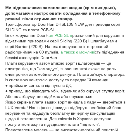
Ми відправляємо замовлення щодня (крім вихідних),
допомагаючи настроювати обладнання в телефонному
режимі після отримання товару.
Трансформатор DoorHan DHSL105 NEW для приводів серії
SLIDING та плати PCB-SL
Блок керування DoorH
an PCB-SL п
ризначений для керування
відкатними приводами серії Sliding (220 В) і шлагбаумами
серії Barrier (220 В). На платі керування інтегрований
радіоприймач на 60 пультів,
а також є можливі
сть під'єднання
безлічі аксесуарів DoorHan.
Плати керування автоматикою воріт і шлагбаумів — це
електроніка, що "командує", значення якої схоже на роль
електроніки автомобільного двигуна. Плата зв'язує оператора
із системою контролю доступу та передає їй команди:
● приймати сигнали від пультів ДК;
● привод, що відводить убік, відчиняє або скручує стулку воріт.
Або шлагбауму, що підіймає або опускається.
Якщо керівна плата ваших воріт вийшла з ладу — зверніться в
LUX-Vorota! Наші фахівці швидко підберуть необхідний блок
керування та нададуть безплатну вичерпну консультацію
щодо її встановлення. Для клієнтів із Харкова доступна
послуга монтажу та під'єднання плати "під ключ".
Представлена модель — це високотехнологічний пристрій