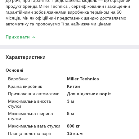
До речі, про гарантію. Представлена модель — це офіційний
продукт бренда Miller Technics , сертифікований і захищений
гарантійними зобов'язаннями виробника терміном на 60
місяців. Ми як офіційний представник швидко доставляємо
автоматику та пропонуємо її за найнижчими цінами.
Приховати
Характеристики
Основні
Виробник
Miller Technics
Країна виробник
Китай
Призначення автоматики
Для відкатних воріт
Максимальна висота
3 м
стулки
Максимальна ширина
5 м
стулки
Максимальна вага стулки
800 кг
Площа полотна воріт
15 кв.м