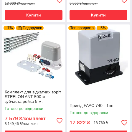
13 900 ₴/комплект
9 500 ₴/комплект
Купити
Купити
–7%
Подарунок
Топ продажів
–5%
Комплект для відкатних воріт
STEELON ANT 500 кг +
зубчаста рейка 5 м.
Привід FAAC 740 - 1шт.
Готово до відправки
Готово до відправки
7 579
₴/комплект
17 822
₴
18 760 ₴
8 149,46 ₴/комплект