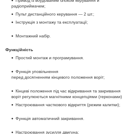
Привод із вбудованим блоком керування й
радіоприймачем;
Пульт дистанційного керування — 2 шт.;
Інструкція з монтажу та експлуатації;
Монтажний набір.
Функційність
Простий монтаж и програмування.
Функція уповільнення
перед досягненням кінцевого положення воріт;
Кінцеві положення під час відкривання та закривання
воріт регулюються магнітними концепціями (герконами)
Настроювання часткового відкриття (режим калитки);
Функція автоматичний закривання.
Настроювання зусилля двигуна;