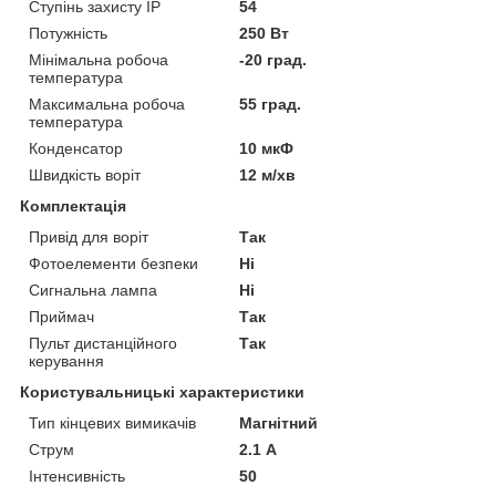
Ступінь захисту IP
54
Потужність
250 Вт
Мінімальна робоча
-20 град.
температура
Максимальна робоча
55 град.
температура
Конденсатор
10 мкФ
Швидкість воріт
12 м/хв
Комплектація
Привід для воріт
Так
Фотоелементи безпеки
Ні
Сигнальна лампа
Ні
Приймач
Так
Пульт дистанційного
Так
керування
Користувальницькі характеристики
Тип кінцевих вимикачів
Магнітний
Струм
2.1 А
Інтенсивність
50