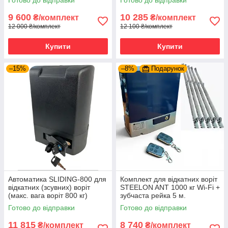
Готово до відправки
Готово до відправки
9 600
10 285
₴/комплект
₴/комплект
12 000 ₴/комплект
12 100 ₴/комплект
Купити
Купити
–15%
–8%
Подарунок
Автоматика SLIDING-800 для
Комплект для відкатних воріт
відкатних (зсувних) воріт
STEELON ANT 1000 кг Wi-Fi +
(макс. вага воріт 800 кг)
зубчаста рейка 5 м.
Готово до відправки
Готово до відправки
11 815
8 740
₴/комплект
₴/комплект