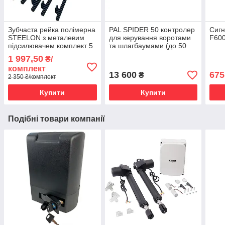
Зубчаста рейка полімерна
PAL SPIDER 50 контролер
Сиг
STEELON з металевим
для керування воротами
F600
підсилювачем комплект 5
та шлагбаумами (до 50
метрів для відкотних воріт
номерів)
1 997,50
₴/
до 800 кг.
комплект
13 600
675
₴
2 350 ₴/комплект
Купити
Купити
Подібні товари компанії