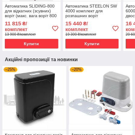
Автоматика SLIDING-800
Автоматика STEELON SW
Авт
для відкатних (зсувних)
4000 комплект для
6000
воріт (макс. вага воріт 800
розпашних воріт
двос
кг)
11 815
15 440
16 
₴/
₴/
комплект
комплект
ком
13 900 ₴/комплект
19 300 ₴/комплект
20 60
Купити
Купити
Акційні пропозиції та новинки
–25%
–20%