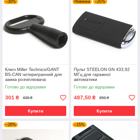
–30%
Новинка
–25%
Ключ Miller Technics/GANT
Пульт STEELON GN 433,92
BS-CAN чотиригранний для
МГц для гаражної
замка розчіплювача
автоматики
переведення в ручний режим
Готово до відправки
Готово до відправки
301
487,50
₴
₴
430 ₴
650 ₴
Купити
Купити
–20%
–15%