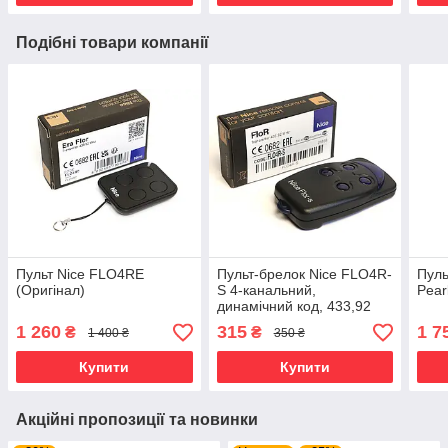
Подібні товари компанії
Пульт Nice FLO4RE
Пульт-брелок Nice FLO4R-
Пуль
(Оригінал)
S 4-канальний,
Pear
динамічний код, 433,92
MHz
1 260
315
1 7
₴
₴
1 400 ₴
350 ₴
Купити
Купити
Акційні пропозиції та новинки