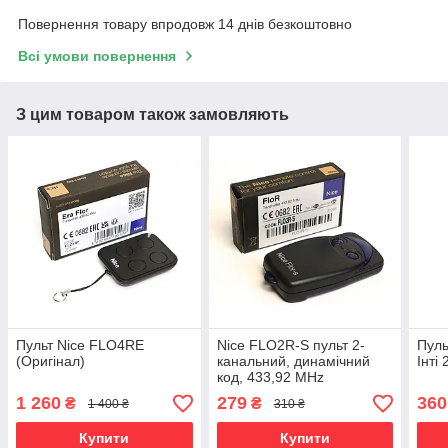
Повернення товару впродовж 14 днів безкоштовно
Всі умови повернення
З цим товаром також замовляють
Пульт Nice FLO4RE
Nice FLO2R-S пульт 2-
Пуль
(Оригінал)
канальний, динамічний
Інті
код, 433,92 MHz
1 260
279
360
₴
₴
1 400 ₴
310 ₴
Купити
Купити