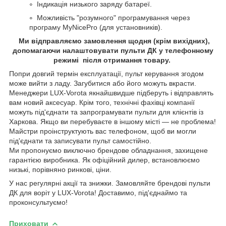
Індикація низького заряду батареї.
Можливість "розумного" програмування через
програму MyNicePro (для установників).
Ми відправляємо замовлення щодня (крім вихідних),
допомагаючи налаштовувати пульти ДК у телефонному
режимі після отримання товару.
Попри довгий термін експлуатації, пульт керування згодом
може вийти з ладу. Загубитися або його можуть вкрасти.
Менеджери LUX-Vorota якнайшвидше підберуть і відправлять
вам новий аксесуар. Крім того, технічні фахівці компанії
можуть під'єднати та запрограмувати пульти для клієнтів із
Харкова. Якщо ви перебуваєте в іншому місті — не проблема!
Майстри проінструктують вас телефоном, щоб ви могли
під'єднати та записувати пульт самостійно.
Ми пропонуємо виключно брендове обладнання, захищене
гарантією виробника. Як офіційний дилер, встановлюємо
низькі, порівняно ринкові, ціни.
У нас регулярні акції та знижки. Замовляйте брендові пульти
ДК для воріт у LUX-Vorota! Доставимо, під'єднаймо та
проконсультуємо!
Приховати