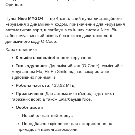
Оригінал
Пульт
Nice MYGO4
— це 4-канальний пульт дистанційного
керування з динамічним кодом, призначений для керування
автоматикою воріт, шлагбаумів та інших систем Nice. Він
забезпечує високий рівень безпеки завдяки технології
динамічного коду O-Code.
Характеристики
Кількість каналів
4 кнопки керування.
Тип кодування
: Динамічний код (O-Code), сумісний із
кодуванням Flo, FloR і Smilo під час використання
відповідних приймачів.
Робоча частота
: 433,92 МГц.
Призначення
: Для автоматики в'їзних, відкатних і
гаражних воріт, а також шлагбаумів Nice.
Особливості
:
Новий елегантний корпус.
Передбачене кріплення для використання на
приладовій панелі автомобіля.