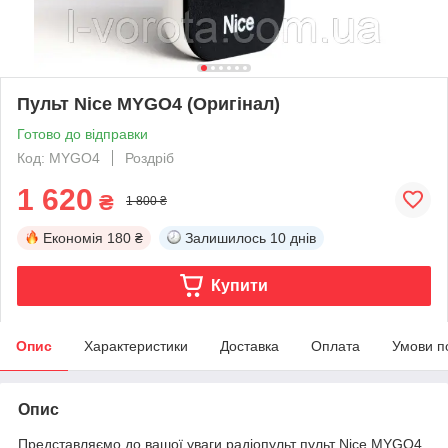
Пульт Nice MYGO4 (Оригінал)
Готово до відправки
Код: MYGO4
Роздріб
1 620
₴
1 800 ₴
Економія
180 ₴
Залишилось
10 днів
Купити
Опис
Характеристики
Доставка
Оплата
Умови п
Опис
Представляємо до вашої уваги радіопульт пульт Nice MYGO4