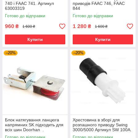
740 і FAAC 741. Артикул
приводів FAAC 746, FAAC
63003319​​​​​​​
844
Готово до відправки
Готово до відправки
960
1 280
₴
₴
1 600 ₴
1 600 ₴
Купити
Купити
–20%
–20%
Блок натягування ланцюга
Хрестовина в зборі для
напрямних SK підходить для
розпашного приводу Swing
всіх шин Doorhan .
3000/5000 Артикул SW 100A.
Артикул DHG011
Готово до відправки
Готово до відправки