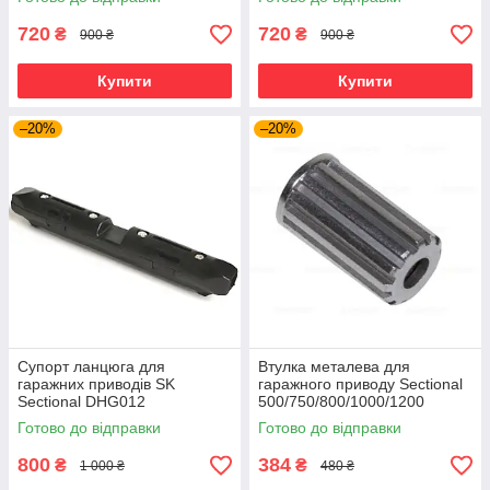
720
720
₴
₴
900 ₴
900 ₴
Купити
Купити
–20%
–20%
Супорт ланцюга для
Втулка металева для
гаражних приводів SK
гаражного приводу Sectional
Sectional DHG012
500/750/800/1000/1200
Артикул DHG015.
Готово до відправки
Готово до відправки
800
384
₴
₴
1 000 ₴
480 ₴