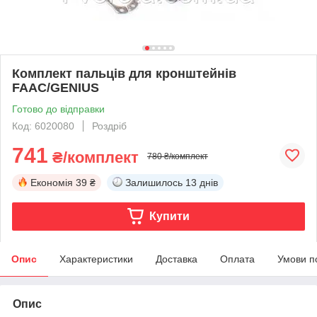
Комплект пальців для кронштейнів
FAAC/GENIUS
Готово до відправки
Код: 6020080
Роздріб
741
₴/комплект
780 ₴/комплект
Економія
39 ₴
Залишилось
13 днів
Купити
Опис
Характеристики
Доставка
Оплата
Умови п
Опис