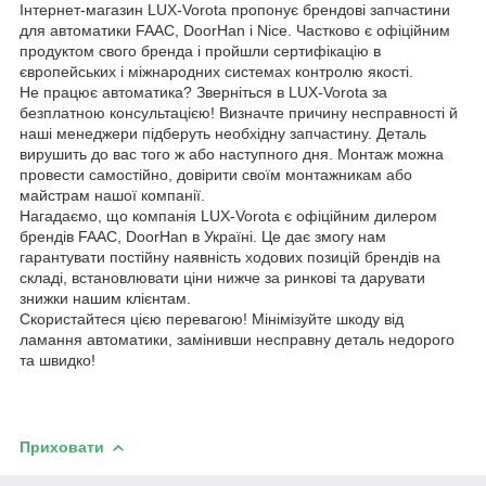
Інтернет-магазин LUX-Vorota пропонує брендові запчастини
для автоматики FAAC, DoorHan і Nice. Частково є офіційним
продуктом свого бренда і пройшли сертифікацію в
європейських і міжнародних системах контролю якості.
Не працює автоматика? Зверніться в LUX-Vorota за
безплатною консультацією! Визначте причину несправності й
наші менеджери підберуть необхідну запчастину. Деталь
вирушить до вас того ж або наступного дня. Монтаж можна
провести самостійно, довірити своїм монтажникам або
майстрам нашої компанії.
Нагадаємо, що компанія LUX-Vorota є офіційним дилером
брендів FAAC, DoorHan в Україні. Це дає змогу нам
гарантувати постійну наявність ходових позицій брендів на
складі, встановлювати ціни нижче за ринкові та дарувати
знижки нашим клієнтам.
Скористайтеся цією перевагою! Мінімізуйте шкоду від
ламання автоматики, замінивши несправну деталь недорого
та швидко!
Приховати