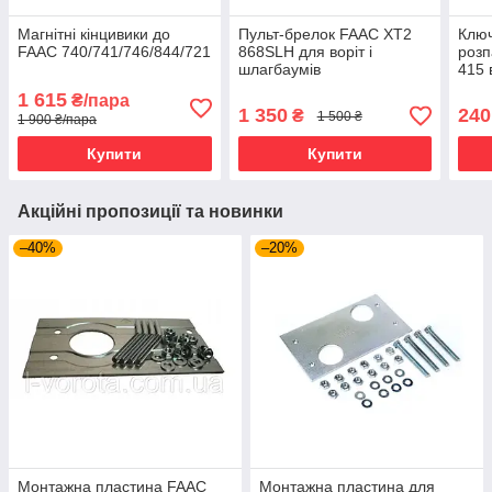
Магнітні кінцивики до
Пульт-брелок FAAC XT2
Ключ
FAAC 740/741/746/844/721
868SLH для воріт і
розп
шлагбаумів
415 
FAA
1 615
₴/пара
1 350
240
₴
1 500 ₴
1 900 ₴/пара
Купити
Купити
Акційні пропозиції та новинки
–40%
–20%
Монтажна пластина FAAC
Монтажна пластина для