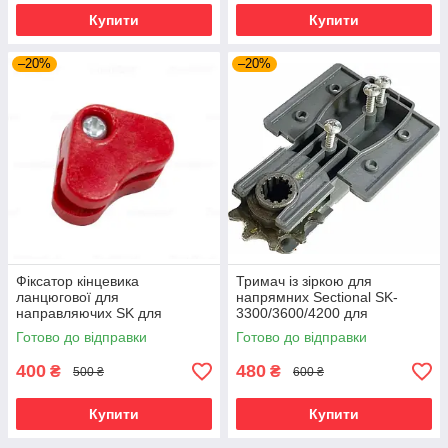
Купити
Купити
–20%
–20%
Фіксатор кінцевика
Тримач із зіркою для
ланцюгової для
напрямних Sectional SK-
направляючих SK для
3300/3600/4200 для
гаражного приводу Sectional
гаражного приводу
Готово до відправки
Готово до відправки
400
480
₴
₴
500 ₴
600 ₴
Купити
Купити