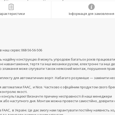
арактеристики
Інформація для замовлення
наш сервіс 068-56-56-506
ь надійну конструкцію й можуть упродовж багатьох років працювати
і навантаження, тертя та інші механіки рухомі, електронні та інші де
ою зламання може слугувати також неякісний монтаж, порушення пра
мплекту для автоматичних воріт. Набагато розумніше — замінити не
 автоматики FAAC, и Nice. Частково є офіційним продуктом свого бре
контролю якості.
ю консультацією! Визначте причину несправності й наші менеджери
 ж або наступного дня. Монтаж можна провести самостійно, довірити 
 FAAC, в Україні. Це дає змогу нам гарантувати постійну наявність х
ві та дарувати знижки нашим клієнтам.