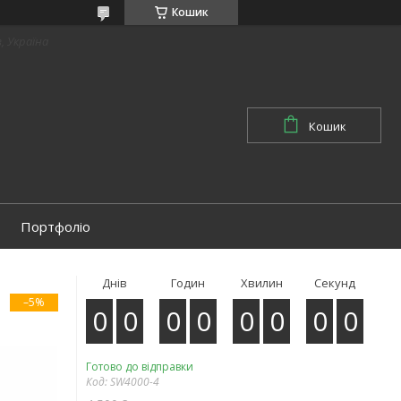
Кошик
в, Україна
Кошик
Портфоліо
Днів
Годин
Хвилин
Секунд
–5%
0
0
0
0
0
0
0
0
Готово до відправки
Код:
SW4000-4