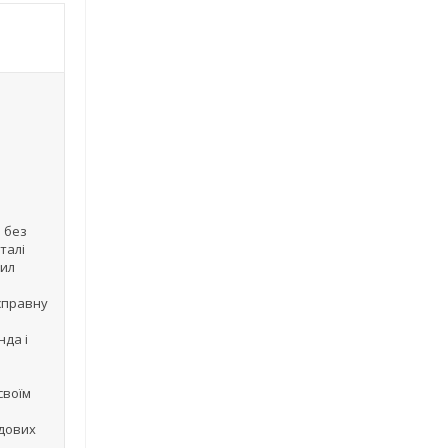
 без
талі
вил
справну
нда і
своїм
одових