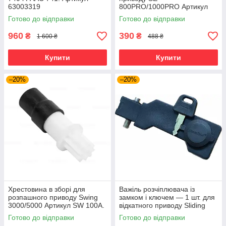
63003319​​​​​​​
800PRO/1000PRO Артикул
DHG009
Готово до відправки
Готово до відправки
960
390
₴
₴
1 600 ₴
488 ₴
Купити
Купити
–20%
–20%
Хрестовина в зборі для
Важіль розчіплювача із
розпашного приводу Swing
замком і ключем — 1 шт. для
3000/5000 Артикул SW 100A.
відкатного приводу Sliding
1300/2100
Готово до відправки
Готово до відправки