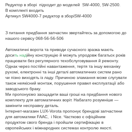
Редуктор в зборі підходит до моделей SW-4000, SW-2500.
В комплекті входить
Артикул SW4000-7 редуктор в зборіSW-4000
З питання придбання запчастин звертайтесь за допомогою до
нашого сервісу 068-56-56-506
Автоматичні ворота та приводи сучасного зразка мають
доси
ть над
ійну конструкцію й можуть упродовж багатьох років
працювати без регулярного техобслуговування й ремонту.
Однак через постійні навантаження, тертя та іншу механіку
рухомі, електронні та інші деталі автоматичних систем рано
чи пізно виходять із ладу. Причиною зламання може слугувати
також неякісний монтаж, порушення правил експлуатації або
заводського браку.
Ми пропонуємо заощадити ваші гроші на придбання нового
комплекту для автоматичних воріт. Набагато розумніше —
замінити несправну деталь.
Інтернет-магазин LUX-Vorota пропонує брендові запчастини
для автоматики FAAC, і Nice. Частково є офіційним
продуктом свого бренда і пройшли сертифікацію в
європейських і міжнародних системах контролю якості.