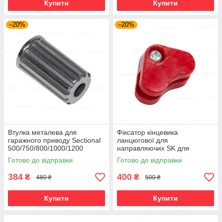
Купити
Купити
–20%
–20%
Втулка металева для
Фіксатор кінцевика
гаражного приводу Sectional
ланцюгової для
500/750/800/1000/1200
направляючих SK для
Артикул DHG015.
гаражного приводу Sectional
Готово до відправки
Готово до відправки
384
400
₴
₴
480 ₴
500 ₴
Купити
Купити