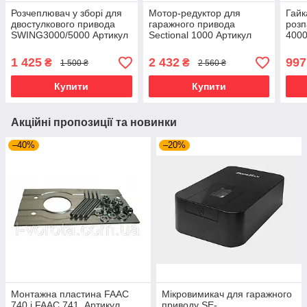
Розчеплювач у зборі для
Мотор-редуктор для
Гайк
двостулкового привода
гаражного привода
розп
SWING3000/5000 Артикул
Sectional 1000 Артикул
400
SW 08A
DHG136
1 425
2 432
997
₴
₴
1 500 ₴
2 560 ₴
Купити
Купити
Акційні пропозиції та новинки
–40%
–20%
Монтажна пластина FAAC
Мікровимикач для гаражного
740 і FAAC 741. Артикул
приводу SE-