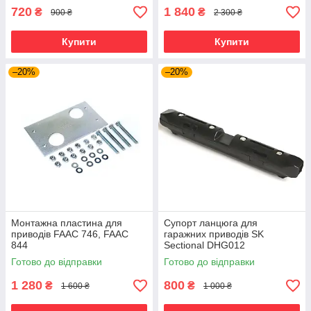
720
1 840
₴
₴
900 ₴
2 300 ₴
Купити
Купити
–20%
–20%
Монтажна пластина для
Супорт ланцюга для
приводів FAAC 746, FAAC
гаражних приводів SK
844
Sectional DHG012
Готово до відправки
Готово до відправки
1 280
800
₴
₴
1 600 ₴
1 000 ₴