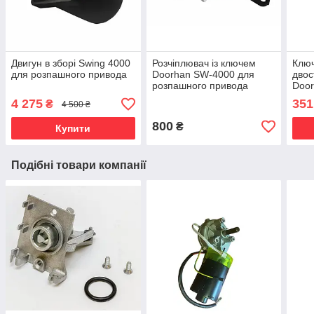
Двигун в зборі Swing 4000
Розчіплювач із ключем
Ключ
для розпашного привода
Doorhan SW-4000 для
двос
розпашного привода
Doo
4 275
351
₴
4 500 ₴
800
₴
Купити
Подібні товари компанії