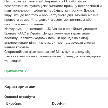
Не працює автоматика? Зверніться в LUX-Vorota за
безплатною консультацією! Визначте причину несправності й
наші менеджери підберуть необхідну запчастину. Деталь
вирушить до вас того ж або наступного дня. Монтаж можна
провести самостійно, довірити своїм монтажникам або
майстрам нашої компанії.
Нагадаємо, що компанія LUX-Vorota є офіційним дилером
брендів FAAC в Україні. Це дає змогу нам гарантувати
постійну наявність ходових позицій брендів на складі,
встановлювати ціни нижче за ринкові та дарувати знижки
нашим клієнтам.
Скористайтеся цією перевагою! Мінімізуйте шкоду від
ламання автоматики, замінивши несправну деталь недорого
та швидко!
Приховати
Характеристики
Основні атрибути
Виробник
DoorHan