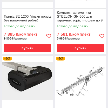
Комплект автоматики
Привід SE-1200 (тільки привід
STEELON GN 600 для
без напрямної рейки)
гаражних воріт, площею до 9
м² і висотою до 2,7м
Готово до відправки
Готово до відправки
7 885
7 581
₴/комплект
₴/комплект
8 300 ₴/комплект
7 980 ₴/комплект
Купити
Купити
–5%
–5%