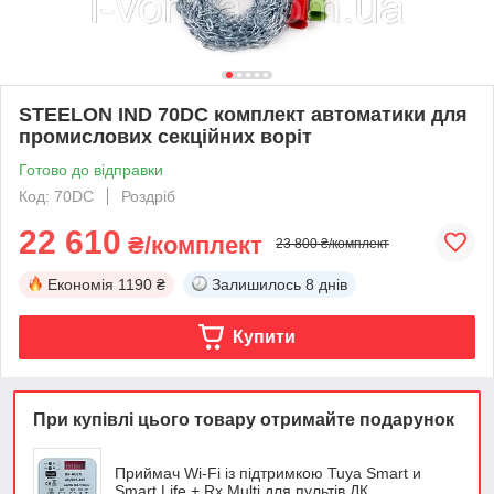
STEELON IND 70DC комплект автоматики для
промислових секційних воріт
Готово до відправки
Код: 70DC
Роздріб
22 610
₴/комплект
23 800 ₴/комплект
Економія
1190 ₴
Залишилось
8 днів
Купити
При купівлі цього товару отримайте подарунок
Приймач Wi-Fi із підтримкою Tuya Smart и
Smart Life + Rx Multi для пультів ДК