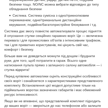
безпеки тощо. NO/NC можна вибрати відповідно до типу
обладнання безпеки
Система. Система сумісна з одно/трикнопковим
перемикачем; одне/триканальне дистанційне
керування; подвійне/багатопристрійне блокування і т.д.
Система дає змогу повністю автоматизувати процес підняття
й опускання стулки секційних гаражних воріт. Це — величезна
перевага і для промислових об'єктів з інтенсивним трафіком,
так і для приватних користувачів, які цінують свій час,
комфорт і безпеку.
Більше вам не доведеться мокнути під дощем і бруднити
руки, для того, щоб потрапити в гараж. Всього одне
натискання пульта прямо з затишного салону автомобіля — і
стулка відкрита!
Перед купівлею автоматики оцініть конструкційні особливості
своїх воріт і ознайомтеся з характеристиками представленого
комплекту. Встановлення цієї моделі допустиме тільки на
підіймальних воротах зазначених габаритів і має обмежений
ресурс інтенсивності.
Якщо ви не впевнені, що представлений комплект підходить
до ваших воріт — зверніться до нас телефоном або залиште