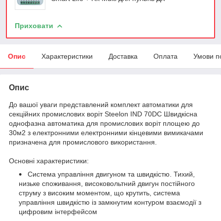
Приховати
Опис
Характеристики
Доставка
Оплата
Умови п
Опис
До вашої уваги представлений комплект автоматики для
секційних промислових воріт Steelon IND 70DC Швидкісна
однофазна автоматика для промислових воріт площею до
30м
2
з електронними електронними кінцевими вимикачами
призначена для промислового використання.
Основні характеристики:
Система управління двигуном та швидкістю. Тихий,
низьке споживання, високовольтний двигун постійного
струму з високим моментом, що крутить, система
управління швидкістю із замкнутим контуром взаємодії з
цифровим інтерфейсом