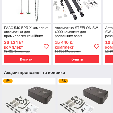
FAAC 540 BPR X комплект
Автоматика STEELON SW
Авт
автоматики для
4000 комплект для
SW к
промислових секційних
розпашних воріт
розп
воріт
36 124
15 440
10 
₴/
₴/
комплект
комплект
ком
38 025 ₴/комплект
19 300 ₴/комплект
12 30
Купити
Купити
Акційні пропозиції та новинки
–5%
–5%