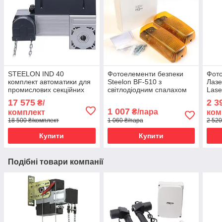
STEELON IND 40
Фотоелементи безпеки
Фото
комплект автоматики для
Steelon BF-510 з
Лазе
промислових секційних
світлодіодним спалахом
Lase
воріт
17 575
2 3
₴/
1 007
₴/пара
комплект
ком
18 500 ₴/комплект
1 060 ₴/пара
2 520
Купити
Купити
Подібні товари компанії