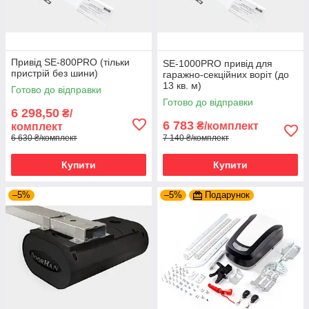
Привід SE-800PRO (тільки
SE-1000PRO привід для
пристрій без шини)
гаражно-секційних воріт (до
13 кв. м)
Готово до відправки
Готово до відправки
6 298,50
₴/
6 783
₴/комплект
комплект
6 630 ₴/комплект
7 140 ₴/комплект
Купити
Купити
–5%
–5%
Подарунок