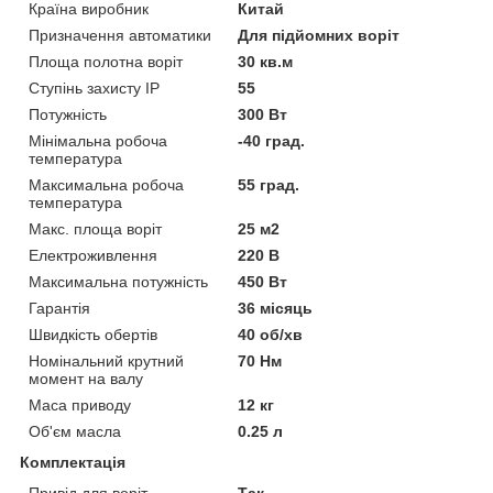
Країна виробник
Китай
Призначення автоматики
Для підйомних воріт
Площа полотна воріт
30 кв.м
Ступінь захисту IP
55
Потужність
300 Вт
Мінімальна робоча
-40 град.
температура
Максимальна робоча
55 град.
температура
Макс. площа воріт
25 м2
Електроживлення
220 В
Максимальна потужність
450 Вт
Гарантія
36 місяць
Швидкість обертів
40 об/хв
Номінальний крутний
70 Нм
момент на валу
Маса приводу
12 кг
Об'єм масла
0.25 л
Комплектація
Привід для воріт
Так