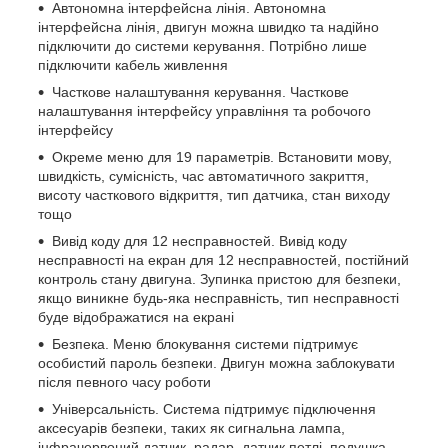
Автономна інтерфейсна лінія. Автономна
інтерфейсна лінія, двигун можна швидко та надійно
підключити до системи керування. Потрібно лише
підключити кабель живлення
Часткове налаштування керування. Часткове
налаштування інтерфейсу управління та робочого
інтерфейсу
Окреме меню для 19 параметрів. Встановити мову,
швидкість, сумісність, час автоматичного закриття,
висоту часткового відкриття, тип датчика, стан виходу
тощо
Вивід коду для 12 несправностей. Вивід коду
несправності на екран для 12 несправностей, постійний
контроль стану двигуна. Зупинка пристою для безпеки,
якщо виникне будь-яка несправність, тип несправності
буде відображатися на екрані
Безпека. Меню блокування системи підтримує
особистий пароль безпеки. Двигун можна заблокувати
після певного часу роботи
Універсальність. Система підтримує підключення
аксесуарів безпеки, таких як сигнальна лампа,
інфрачервоний датчик, радар, датчик петлі, подушка