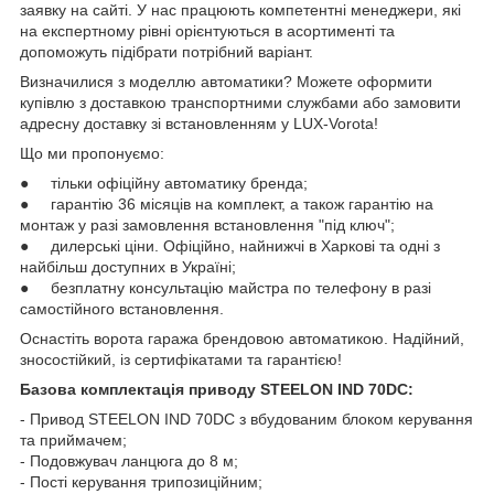
заявку на сайті. У нас працюють компетентні менеджери, які
на експертному рівні орієнтуються в асортименті та
допоможуть підібрати потрібний варіант.
Визначилися з моделлю автоматики? Можете оформити
купівлю з доставкою транспортними службами або замовити
адресну доставку зі встановленням у LUX-Vorota!
Що ми пропонуємо:
● тільки офіційну автоматику бренда;
● гарантію 36 місяців на комплект, а також гарантію на
монтаж у разі замовлення встановлення "під ключ";
● дилерські ціни. Офіційно, найнижчі в Харкові та одні з
найбільш доступних в Україні;
● безплатну консультацію майстра по телефону в разі
самостійного встановлення.
Оснастіть ворота гаража брендовою автоматикою. Надійний,
зносостійкий, із сертифікатами та гарантією!
Базова комплектація приводу STEELON IND 70DC:
- Привод STEELON IND 70DC з вбудованим блоком керування
та приймачем;
- Подовжувач ланцюга до 8 м;
- Пості керування трипозиційним;