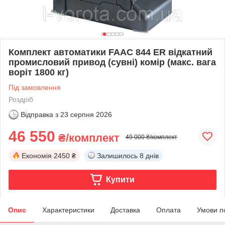
Комплект автоматики FAAC 844 ER відкатний
промисловий привод (сувні) комір (макс. вага
воріт 1800 кг)
Під замовлення
Роздріб
Відправка з
23 серпня 2026
46 550
₴/комплект
49 000 ₴/комплект
Економія
2450 ₴
Залишилось
8 днів
Купити
Опис
Характеристики
Доставка
Оплата
Умови п