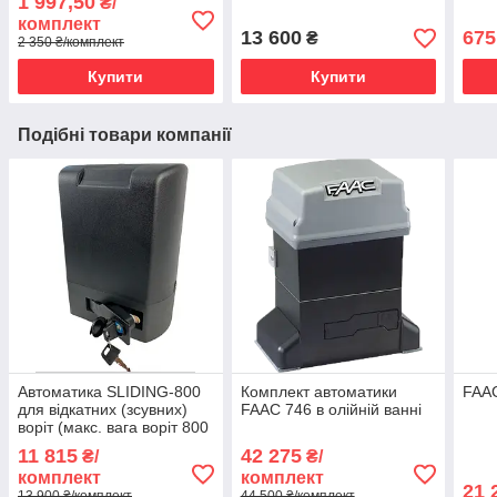
1 997,50
₴/
до 800 кг.
комплект
13 600
675
₴
2 350 ₴/комплект
Купити
Купити
Подібні товари компанії
Автоматика SLIDING-800
Комплект автоматики
FAAC
для відкатних (зсувних)
FAAC 746 в олійній ванні
воріт (макс. вага воріт 800
кг)
11 815
42 275
₴/
₴/
комплект
комплект
21 
13 900 ₴/комплект
44 500 ₴/комплект