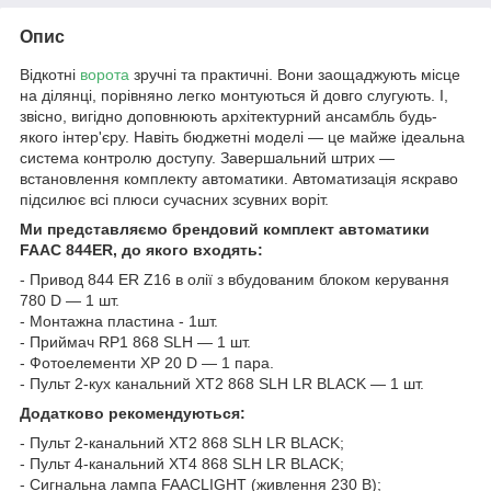
Опис
Відкотні
ворота
зручні та практичні. Вони заощаджують місце
на ділянці, порівняно легко монтуються й довго слугують. І,
звісно, вигідно доповнюють архітектурний ансамбль будь-
якого інтер'єру. Навіть бюджетні моделі — це майже ідеальна
система контролю доступу. Завершальний штрих —
встановлення комплекту автоматики. Автоматизація яскраво
підсилює всі плюси сучасних зсувних воріт.
Ми представляємо брендовий комплект автоматики
FAAC
844ER
, до якого входять:
- Привод 844 ER Z16 в олії з вбудованим блоком керування
780 D — 1 шт.
- Монтажна пластина - 1шт.
- Приймач RP1 868 SLH — 1 шт.
- Фотоелементи XP 20 D — 1 пара.
- Пульт 2-кух канальний XT2 868 SLH LR BLACK — 1 шт.
Додатково рекомендуються:
- Пульт 2-канальний XT2 868 SLH LR BLACK;
- Пульт 4-канальний XT4 868 SLH LR BLACK;
- Сигнальна лампа FAACLIGHT (живлення 230 В);