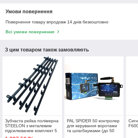
Умови повернення
Повернення товару впродовж 14 днів безкоштовно
Всі умови повернення
З цим товаром також замовляють
Зубчаста рейка полімерна
PAL SPIDER 50 контролер
Сиг
STEELON з металевим
для керування воротами
F600
підсилювачем комплект 5
та шлагбаумами (до 50
метрів для відкотних воріт
номерів)