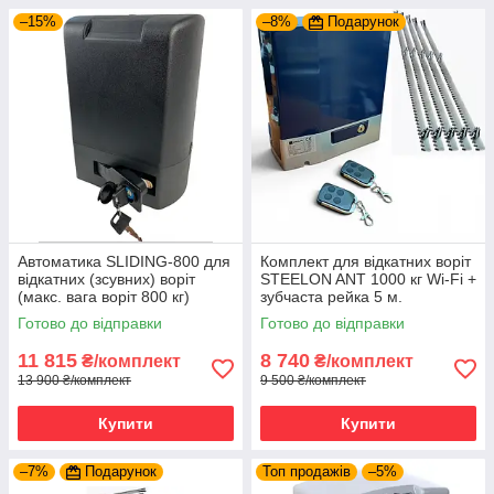
–15%
–8%
Подарунок
Автоматика SLIDING-800 для
Комплект для відкатних воріт
відкатних (зсувних) воріт
STEELON ANT 1000 кг Wi-Fi +
(макс. вага воріт 800 кг)
зубчаста рейка 5 м.
Готово до відправки
Готово до відправки
11 815
8 740
₴/комплект
₴/комплект
13 900 ₴/комплект
9 500 ₴/комплект
Купити
Купити
–7%
Подарунок
Топ продажів
–5%