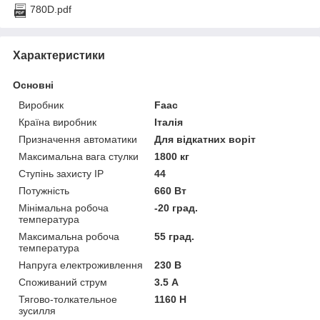
780D.pdf
Характеристики
Основні
Виробник
Faac
Країна виробник
Італія
Призначення автоматики
Для відкатних воріт
Максимальна вага стулки
1800 кг
Ступінь захисту IP
44
Потужність
660 Вт
Мінімальна робоча
-20 град.
температура
Максимальна робоча
55 град.
температура
Напруга електроживлення
230 В
Споживаний струм
3.5 А
Тягово-толкательное
1160 Н
зусилля