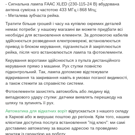
- Сигнальна лампа FAAC XLED (230-115-24 В) вбудована
антена сумісна з частотою 433 МГц і 868 Мгц;
- Металева зубчаста рейка.
Тратити більше грошей і часу на купівлю окремих деталей
немає потреби: у нашому магазині ви можете придбати всі
необхідні для встановлення елементи. За допомогою кабелів
здійснюється розведення електромережі, встановлюється
привод із блоком керування, підганяється й закріплюється
рейка, після чого встановлюється лампа та фотоелементи.
Керування воротами здійснюється з пульта дистанційного
керування прямо з машини. Рух стулки повністю
підконтрольний. Так, лампа допоможе відстежувати
відкривання та закривання навіть в умовах поганої видимості,
а також стежити за справністю системи.
Фотоелементи захистять автомобіль або людину від
випадкового удару стулки: датчики виявлять перешкоду на
шляху та зупинять її рух.
Автоматика для відкатних воріт
відпускається з нашого складу
в Харкові або ж вирушає поштою до регіонів. Крім того, нашим
клієнтам доступна послуга встановлення "під ключ": ми самі
доставимо автоматику за вашою адресою та проведемо
монтаж із гарантією на роботу.