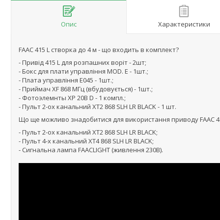
Опис
Характеристики
FAAC 415 L створка до 4 м - що входить в комплект?
- Привід 415 L для розпашних воріт - 2шт;
- Бокс для плати управління MOD. E - 1шт.;
- Плата управління Е045 - 1шт.;
- Приймач XF 868 МГц (вбудовується) - 1шт.;
- Фотоэлемнты XP 20B D - 1 компл.;
- Пульт 2-ох канальний XT2 868 SLH LR BLACK - 1 шт.
Що ще можливо знадобитися для використання приводу FAAC 415
- Пульт 2-ох канальний XT2 868 SLH LR BLACK;
- Пульт 4-х канальний XT4 868 SLH LR BLACK;
- Сигнальна лампа FAACLIGHT (живлення 230В).