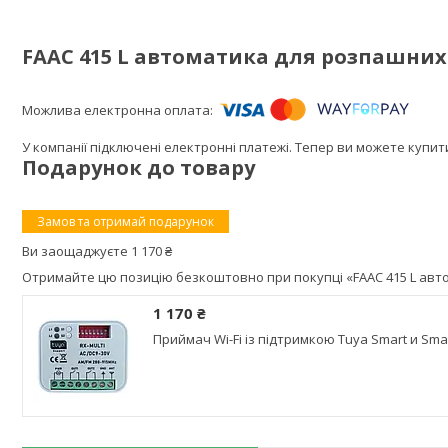
FAAC 415 L автоматика для розпашних 
У компанії підключені електронні платежі. Тепер ви можете купи
Подарунок до товару
Замов та отримай подарунок
Ви заощаджуєте 1 170 ₴
Отримайте цю позицію безкоштовно при покупці «FAAC 415 L авто
1 170 ₴
Приймач Wi-Fi із підтримкою Tuya Smart и Smart