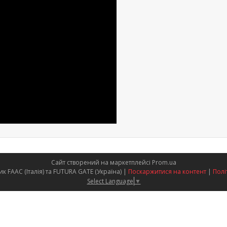
Сайт створений на маркетплейсі
Prom.ua
Офіційний представник FAAC (Італія) та FUTURA GATE (Україна) |
Поскаржитися на контент
|
Полі
Select Language
▼