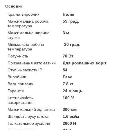
Основні
Країна виробник
Італія
Максимальна робоча
55 град.
температура
Максимальна ширина
3 м
стулки
Мінімальна робоча
-20 град.
температура
Потужність
70 Вт
Призначення автоматики
Для розпашних воріт
Ступінь захисту IP
54
Виробник
Faac
Вага приводу
7.8 кг
Гарантія
24 місяць
Інтенсивність
100 %
використання
Максимальний хід штока
300 мм
Швидкість руху штока
1.6 см/м
Толкательное зусилля
2800 Н