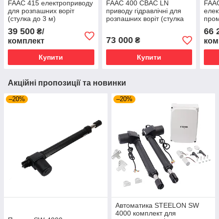
FAAC 415 електроприводу
FAAC 400 CBAC LN
FAAC
для розпашних воріт
приводу гідравлічні для
елек
(стулка до 3 м)
розпашних воріт (стулка
пром
до 2,2 м)
розп
39 500
66 
₴/
до 4
73 000
₴
комплект
ком
Купити
Купити
Акційні пропозиції та новинки
–20%
–20%
Автоматика STEELON SW
4000 комплект для