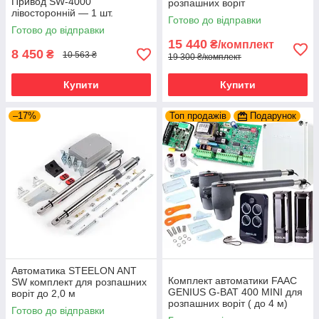
Привод SW-4000
розпашних воріт
лівосторонній — 1 шт.
Готово до відправки
Готово до відправки
15 440
₴/комплект
8 450
₴
10 563 ₴
19 300 ₴/комплект
Купити
Купити
–17%
Топ продажів
Подарунок
Автоматика STEELON ANT
Комплект автоматики FAAC
SW комплект для розпашних
GENIUS G-BAT 400 MINI для
воріт до 2,0 м
розпашних воріт ( до 4 м)
Готово до відправки