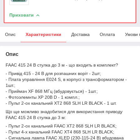
Приховати
Опис
Характеристики
Доставка
Оплата
Умови 
Опис
FAAC 415 24 В стулка до 3 м - що входить в комплект?
- Привід 415 - 24 В для розпашних воріт - 2шт;
- Плата управління E024 S, в корпусі з трансформатором -
1шт.;
- Приймач XF 868 МГц (вбудовується) - 1шт.;
- Фотоэлемнты XP 20B D - 1 компл.;
- Пульт 2-ох канальний XT2 868 SLH LR BLACK - 1 шт.
Що ще можливо знадобитися для використання приводу
FAAC 415 24 В стулка до 3 м:
- Пульт 2-ох канальний FAAC XT2 868 SLH LR BLACK;
- Пульт 4-х канальний FAAC XT4 868 SLH LR BLACK;
- Сигнальна лампа FAAC XLED (230-115-24 В) вбудована