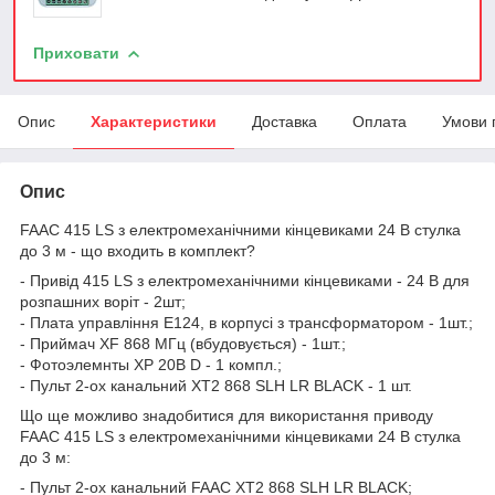
Приховати
Опис
Характеристики
Доставка
Оплата
Умови 
Опис
FAAC 415 LS з електромеханічними кінцевиками 24 В стулка
до 3 м - що входить в комплект?
- Привід 415 LS з електромеханічними кінцевиками - 24 В для
розпашних воріт - 2шт;
- Плата управління E124, в корпусі з трансформатором - 1шт.;
- Приймач XF 868 МГц (вбудовується) - 1шт.;
- Фотоэлемнты XP 20B D - 1 компл.;
- Пульт 2-ох канальний XT2 868 SLH LR BLACK - 1 шт.
Що ще можливо знадобитися для використання приводу
FAAC 415 LS з електромеханічними кінцевиками 24 В стулка
до 3 м:
- Пульт 2-ох канальний FAAC XT2 868 SLH LR BLACK;