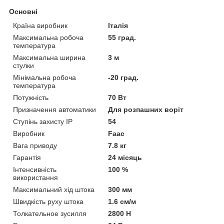
Основні
Країна виробник
Італія
Максимальна робоча
55 град.
температура
Максимальна ширина
3 м
стулки
Мінімальна робоча
-20 град.
температура
Потужність
70 Вт
Призначення автоматики
Для розпашних воріт
Ступінь захисту IP
54
Виробник
Faac
Вага приводу
7.8 кг
Гарантія
24 місяць
Інтенсивність
100 %
використання
Максимальний хід штока
300 мм
Швидкість руху штока
1.6 см/м
Толкательное зусилля
2800 Н