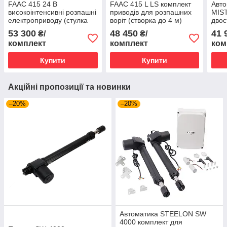
FAAC 415 24 В
FAAC 415 L LS комплект
Авт
високоінтенсивні розпашні
приводів для розпашних
MIST
електроприводу (стулка
воріт (створка до 4 м)
двос
до 3 м)
кінц
53 300
48 450
41 
₴/
₴/
комплект
комплект
ком
Купити
Купити
Акційні пропозиції та новинки
–20%
–20%
Автоматика STEELON SW
4000 комплект для