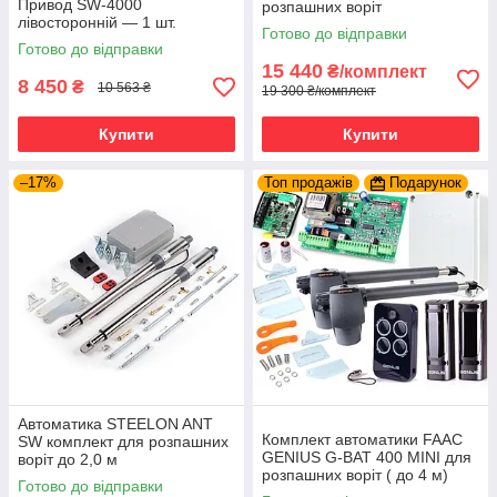
Привод SW-4000
розпашних воріт
лівосторонній — 1 шт.
Готово до відправки
Готово до відправки
15 440
₴/комплект
8 450
₴
10 563 ₴
19 300 ₴/комплект
Купити
Купити
–17%
Топ продажів
Подарунок
Автоматика STEELON ANT
Комплект автоматики FAAC
SW комплект для розпашних
GENIUS G-BAT 400 MINI для
воріт до 2,0 м
розпашних воріт ( до 4 м)
Готово до відправки