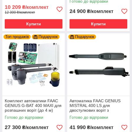
Готово до відправки
10 209
₴/комплект
24 900
₴/комплект
12 300 ₴/комплект
Купити
Купити
Топ продажів
Подарунок
Подарунок
Комплект автоматики FAAC
Автоматика FAAC GENIUS
GENIUS G-BAT 400 MAXI для
MISTRAL 400 LS для
розпашних воріт (до 4 м)
двостулкових воріт з
кінцевиками (до 4 м)
Готово до відправки
Готово до відправки
27 300
41 990
₴/комплект
₴/комплект