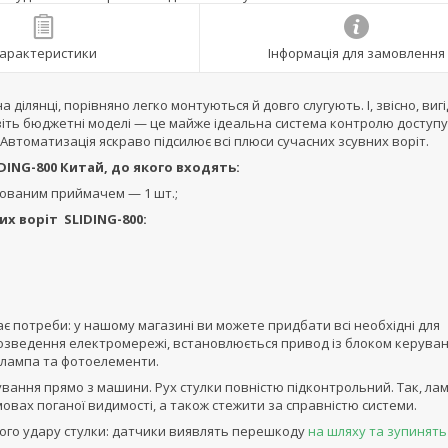
арактеристики
Інформація для замовлення
ділянці, порівняно легко монтуються й довго слугують. І, звісно, виг
іть бюджетні моделі — це майже ідеальна система контролю доступу
томатизація яскраво підсилює всі плюси сучасних зсувних воріт.
ING-800 Китай
, до якого входять:
дованим приймачем — 1 шт.;
их воріт SLIDING-800:
є потреби: у нашому магазині ви можете придбати всі необхідні для
озведення електромережі, встановлюється привод із блоком керуван
я лампа та фотоелементи.
вання прямо з машини. Рух стулки повністю підконтрольний. Так, ла
овах поганої видимості, а також стежити за справністю системи.
ого удару стулки: датчики виявлять перешкоду
на шляху та зупинять ї