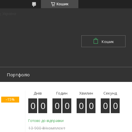
Кошик
в, Україна
Кошик
Портфоліо
Днів
Годин
Хвилин
Секунд
–15%
0
0
0
0
0
0
0
0
Готово до відправки
13 900 ₴/комплект