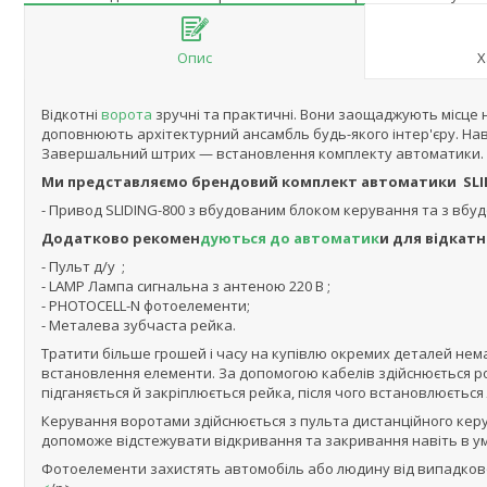
Опис
Х
Відкотні
ворота
зручні та практичні. Вони заощаджують місце на 
доповнюють архітектурний ансамбль будь-якого інтер'єру. Нав
Завершальний штрих — встановлення комплекту автоматики. Ав
Ми представляємо брендовий комплект автоматики SLID
- Привод SLIDING-800 з вбудованим блоком керування та з вбу
Додатково рекомен
дуються до автоматик
и для відкатн
- Пульт д/у ;
- LAMP Лампа сигнальна з антеною 220 В ;
- PHOTOCELL-N фотоелементи;
- Металева зубчаста рейка.
Тратити більше грошей і часу на купівлю окремих деталей нема
встановлення елементи. За допомогою кабелів здійснюється р
підганяється й закріплюється рейка, після чого встановлюєтьс
Керування воротами здійснюється з пульта дистанційного керу
допоможе відстежувати відкривання та закривання навіть в ум
Фотоелементи захистять автомобіль або людину від випадков