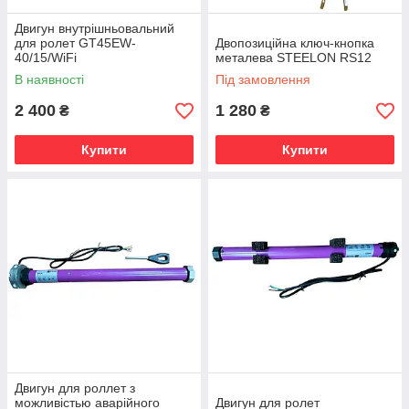
Двигун внутрішньовальний
для ролет GT45EW-
Двопозиційна ключ-кнопка
40/15/WiFi
металева STEELON RS12
В наявності
Під замовлення
2 400
1 280
₴
₴
Купити
Купити
Двигун для роллет з
можливістью аварійного
Двигун для ролет