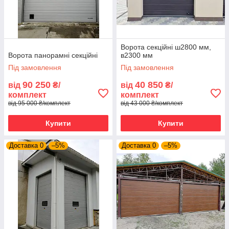
Наші переваги
Ворота секційні ш2800 мм,
Ворота панорамні секційні
в2300 мм
Під замовлення
Під замовлення
Заміряємо, привеземо, встановимо "під
90 250
40 850
від
₴/
від
₴/
ключ" в Харкові: повний пакет послуг за
комплект
комплект
одну оплату.
від 95 000 ₴/комплект
від 43 000 ₴/комплект
Купити
Купити
Всі роботи по установці воріт у Харкові
захищені гарантією на монтаж на 24
Доставка 0
–5%
Доставка 0
–5%
місяці.
Організуємо виробництво готових воріт
за Вашими замірами і відправимо в
будь-яке місто України.