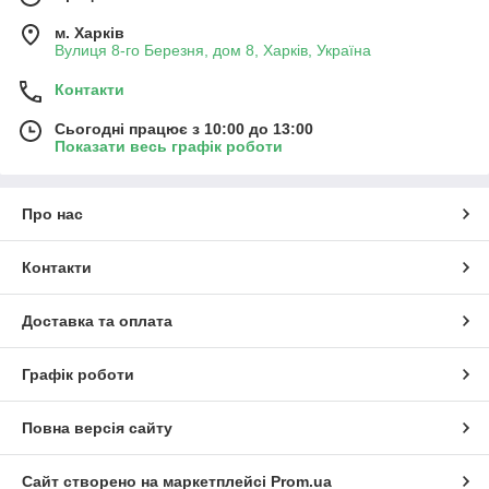
м. Харків
Вулиця 8-го Березня, дом 8, Харків, Україна
Контакти
Сьогодні працює з 10:00 до 13:00
Показати весь графік роботи
Наша компанія забезпечує комплексну клієнтську підтримку,
пропонує
розпашні ворота
, відкатні ворота, рулонні варіанти,
вхідну групу з хвірткою. Крім цього, хвіртка може бути як
Про нас
частиною загального каркаса, так і окремим елементом,
монтованих на власні опори. Ми співпрацюємо з відомими в
Контакти
сфері систем доступу брендами, такими як концерн Faac
Італія. Компанія STEELON Китай пропонує автоматичні
приводи, здатні витримувати постійну навантаження в
Доставка та оплата
діапазоні від 300 до 1000 кг і більше.
Графік роботи
Що таке секційні ворота, якими
перевагами володіють?
Повна версія сайту
Секційні системи стоять окремо від звичних рішень. Якщо
вам потрібно заощадити місце, ви, звичайно ж, захочете
Сайт створено на маркетплейсі
Prom.ua