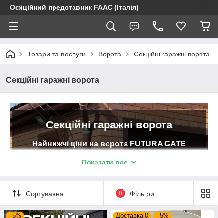
Офіційний представник FAAC (Італія)
Товари та послуги
Ворота
Секційні гаражні ворота
Секційні гаражні ворота
Секційні гаражні ворота
Найнижчі ціни на ворота FUTURA GATE
(Київ) від офіційного представника заводу в
Показати все
Харкові
Секційні автоматичні і ручні ворота від відомих
світових брендів Hoermann та FUTURA GATE.
Сортування
0
Фільтри
Офіційна гарантія 24 місяці. Установка під ключ в
Харкові або покупка готових воріт без установки.
–5%
Доставка 0
–5%