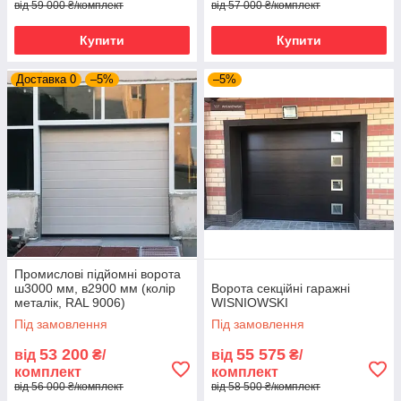
від 59 000 ₴/комплект
від 57 000 ₴/комплект
Купити
Купити
Доставка 0
–5%
–5%
Промислові підйомні ворота
ш3000 мм, в2900 мм (колір
Ворота секційні гаражні
металік, RAL 9006)
WISNIOWSKI
Під замовлення
Під замовлення
53 200
55 575
від
₴/
від
₴/
комплект
комплект
від 56 000 ₴/комплект
від 58 500 ₴/комплект