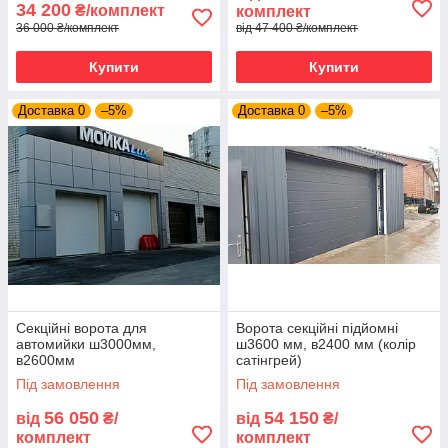
34 200
₴/комплект
комплект
36 000 ₴/комплект
від 47 400 ₴/комплект
Купити
Купити
Доставка 0
–5%
Доставка 0
–5%
Секційні ворота для
Ворота секційні підйомні
автомийки ш3000мм,
ш3600 мм, в2400 мм (колір
в2600мм
сатінгрей)
Під замовлення
Під замовлення
56 050
54 150
від
₴/
від
₴/
комплект
комплект